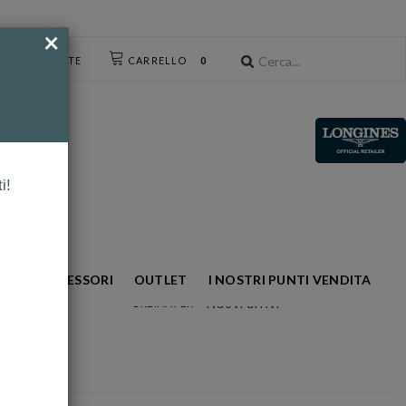
×
CESSO UTENTE
CARRELLO
0
i!
NTO
ACCESSORI
OUTLET
I NOSTRI PUNTI VENDITA
Nuovi arrivi
ORDINA PER