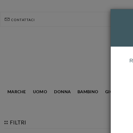
CONTATTACI
R
MARCHE
UOMO
DONNA
BAMBINO
GIOIELLERIA
HOMEPAGE
ANELLISSIMO
FILTRI