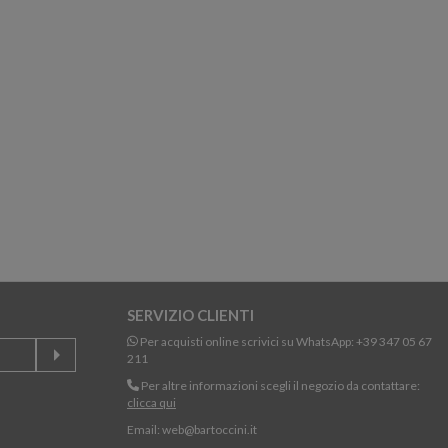
SERVIZIO CLIENTI
Per acquisti online scrivici su WhatsApp:
+39 347 05 67
211
Per altre informazioni scegli il negozio da contattare:
clicca qui
Email:
web@bartoccini.it