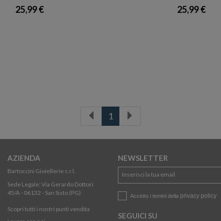
25,99 €
25,99 €
1
AZIENDA
NEWSLETTER
Bartoccini Gioiellerie s.r.l.
Sede Legale: Via Gerardo Dottori
45/A - 06132 - San Sisto (PG)
privacy policy
Accetto i temini della
Scopri tutti i nostri punti vendita
SEGUICI SU