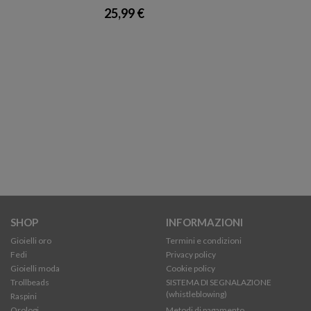
25,99 €
SHOP
INFORMAZIONI
Gioielli oro
Termini e condizioni
Fedi
Privacy policy
Gioielli moda
Cookie policy
Trollbeads
SISTEMA DI SEGNALAZIONE
(whistleblowing)
Raspini
Orologi
Metodi di pagamento