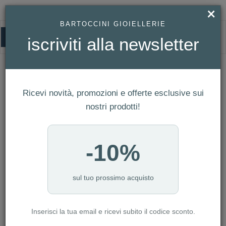
×
BARTOCCINI GIOIELLERIE
0
iscriviti alla newsletter
BARTOCCINI 925
HOMEPAGE
BARTOCCINI 925
Ricevi novità, promozioni e offerte esclusive sui
FILTRI
Ordina per
nostri prodotti!
Nuovi arrivi
CATEGORIA: ANELLI
-10%
CATEGORIA: BRACCIALI
CATEGORIA: COLLANE
CATEGORIA: GIOVANNI RASPINI
sul tuo prossimo acquisto
CATEGORIA: LINEA BIMBO
CATEGORIA: ORECCHINI
Inserisci la tua email e ricevi subito il codice sconto.
CATEGORIA: PANDORA