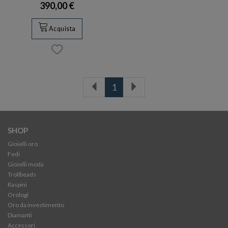
390,00 €
Acquista
1
SHOP
Gioielli oro
Fedi
Gioielli moda
Trollbeads
Raspini
Orologi
Oro da investimento
Diamanti
Accessori