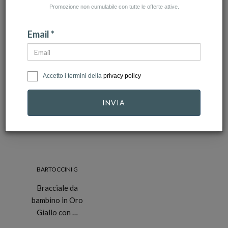
Promozione non cumulabile con tutte le offerte attive.
NUMERO ARTICOLI:1
Email *
Accetto i termini della
privacy policy
INVIA
BARTOCCINI G
Bracciale da
bambino in Oro
Giallo con …