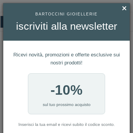
×
BARTOCCINI GIOIELLERIE
0
iscriviti alla newsletter
BARTOCCINI G
HOMEPAGE
BARTOCCINI G
Ricevi novità, promozioni e offerte esclusive sui
FILTRI
Ordina per
nostri prodotti!
Nuovi arrivi
CATEGORIA: ANELLI
-10%
CATEGORIA: BRACCIALI
CATEGORIA: COLLANE
CATEGORIA: OROLOGI
sul tuo prossimo acquisto
CATEGORIA: BAMBINO
Inserisci la tua email e ricevi subito il codice sconto.
AZZERA FILTRI