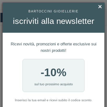
×
BARTOCCINI GIOIELLERIE
0
iscriviti alla newsletter
BARTOCCINI R
HOMEPAGE
BARTOCCINI R
Ricevi novità, promozioni e offerte esclusive sui
FILTRI
Ordina per
nostri prodotti!
Nuovi arrivi
CATEGORIA: ANELLI
-10%
CATEGORIA: BRACCIALI
CATEGORIA: CIONDOLI
CATEGORIA: COLLANE
sul tuo prossimo acquisto
CATEGORIA: ORECCHINI
CATEGORIA: COLLANE CON DIAMANTI
Inserisci la tua email e ricevi subito il codice sconto.
CATEGORIA: COLLANE IN ORO