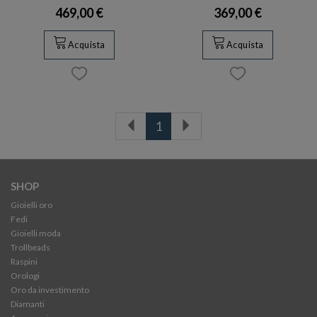
469,00 €
369,00 €
Acquista
Acquista
1
SHOP
Gioielli oro
Fedi
Gioielli moda
Trollbeads
Raspini
Orologi
Oro da investimento
Diamanti