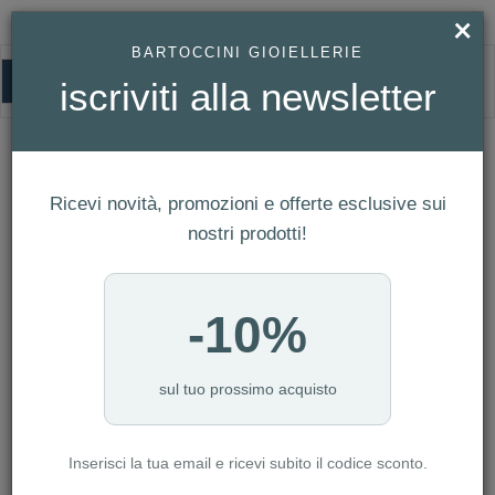
×
BARTOCCINI GIOIELLERIE
0
iscriviti alla newsletter
BREIL
HOMEPAGE
BREIL
Ricevi novità, promozioni e offerte esclusive sui
FILTRI
Ordina per
nostri prodotti!
Nuovi arrivi
CATEGORIA: ANELLI
-10%
CATEGORIA: BRACCIALI
CATEGORIA: COLLANE
CATEGORIA: OROLOGI
sul tuo prossimo acquisto
CATEGORIA: DONNA
Inserisci la tua email e ricevi subito il codice sconto.
AZZERA FILTRI