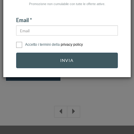
Promozione non cumulabile con tutte le offerte attive.
NUMERO ARTICOLI:0
Email *
Ci dispiace, non abbiamo trovato quello che stavi
cercando. Prova a modificare i filtri o effettua una
nuova ricerca! Troveremo il gioiello giusto per te.
Accetto i termini della
privacy policy
INVIA