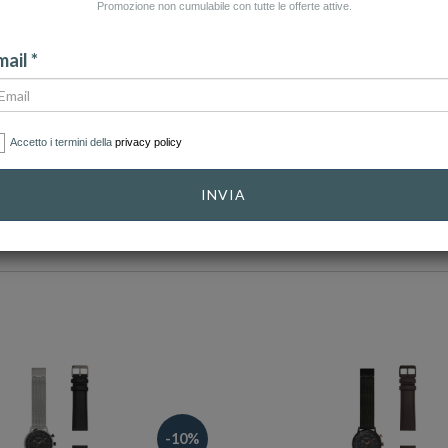
Promozione non cumulabile con tutte le offerte attive.
CATEGORIA: SMARTWATCH
CATEGORIA: UOMO
CA
ail *
Accetto i termini della
privacy policy
CATEGORIE
INVIA
ALE
INO
-10%