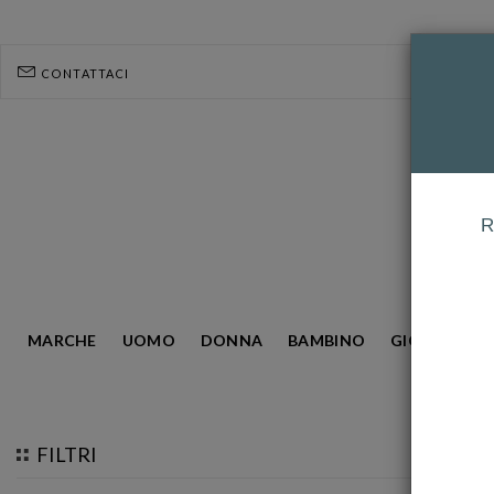
CONTATTACI
R
MARCHE
UOMO
DONNA
BAMBINO
GIOIELLERIA
HOMEPAGE
BREIL
FILTRI