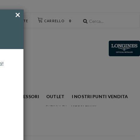
×
CESSO UTENTE
CARRELLO
0
i!
NTO
ACCESSORI
OUTLET
I NOSTRI PUNTI VENDITA
Nuovi arrivi
ORDINA PER