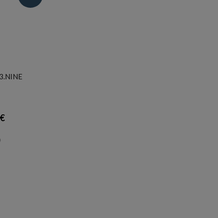
3.NINE
 €