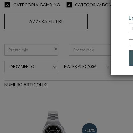
CATEGORIA: BAMBINO
CATEGORIA: DONNA
Em
AZZERA FILTRI
MOVIMENTO
MATERIALE CASSA
MATERI
CINTUR
NUMERO ARTICOLI:3
-10%