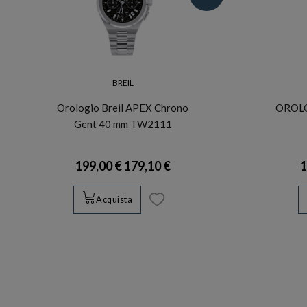
BREIL
Orologio Breil APEX Chrono
OROLO
Gent 40 mm TW2111
199,00 €
179,10 €
1
Acquista