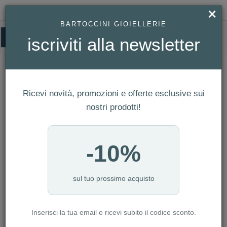
×
BARTOCCINI GIOIELLERIE
0
iscriviti alla newsletter
BULOVA
HOMEPAGE
BULOVA
Ricevi novità, promozioni e offerte esclusive sui
FILTRI
Ordina per
nostri prodotti!
Nuovi arrivi
CATEGORIA: BAMBINO
-10%
CATEGORIA: DONNA
CATEGORIA: SMARTWATCH
CATEGORIA: UOMO
sul tuo prossimo acquisto
CATEGORIA: OROLOGI
Inserisci la tua email e ricevi subito il codice sconto.
AZZERA FILTRI