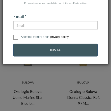
Promozione non cumulabile con tutte le offerte attive.
NUMERO ARTICOLI:181
Email *
NOVITÀ
Accetto i termini della
privacy policy
-10%
INVIA
-10%
BULOVA
BULOVA
Orologio Bulova
Orologio Bulova
Uomo Marine Star
Donna Classics Ref.
Bicolo…
97M…