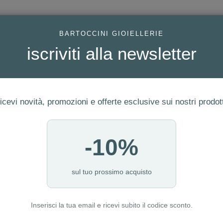
AC
BARTOCCINI GIOIELLERIE
iscriviti alla newsletter
icevi novità, promozioni e offerte esclusive sui nostri prodott
-10%
ERIA
FEDI
GIOIELLI MODA
OROLOGI
LUXURY WATCHE
I NOSTRI PUNTI VENDITA
sul tuo prossimo acquisto
Inserisci la tua email e ricevi subito il codice sconto.