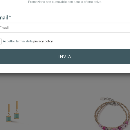
Promozione non cumulabile con tutte le offerte attive.
CATEGORIA: COLLANE
CATEGORIA: OROLOGI
CAT
ail *
Accetto i termini della
privacy policy
CATEGORIE
INVIA