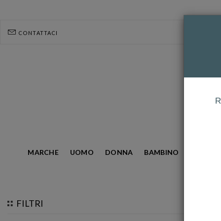
CONTATTACI
R
MARCHE
UOMO
DONNA
BAMBINO
GIOIELL
HOMEPAGE
CDL
FILTRI