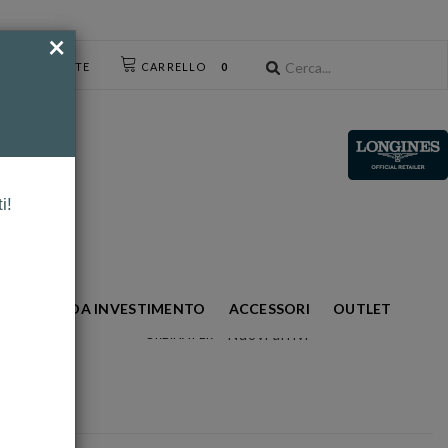
×
CESSO UTENTE
CARRELLO
0
i!
S
ORO DA INVESTIMENTO
ACCESSORI
OUTLET
Nuovi arrivi
ORDINA PER