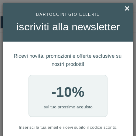
×
BARTOCCINI GIOIELLERIE
0
iscriviti alla newsletter
CITIZEN
HOMEPAGE
CITIZEN
Ricevi novità, promozioni e offerte esclusive sui
FILTRI
Ordina per
nostri prodotti!
Nuovi arrivi
CATEGORIA: ANELLI
-10%
CATEGORIA: BRACCIALI
CATEGORIA: COLLANE
CATEGORIA: OROLOGI
sul tuo prossimo acquisto
CATEGORIA: DONNA
Inserisci la tua email e ricevi subito il codice sconto.
AZZERA FILTRI