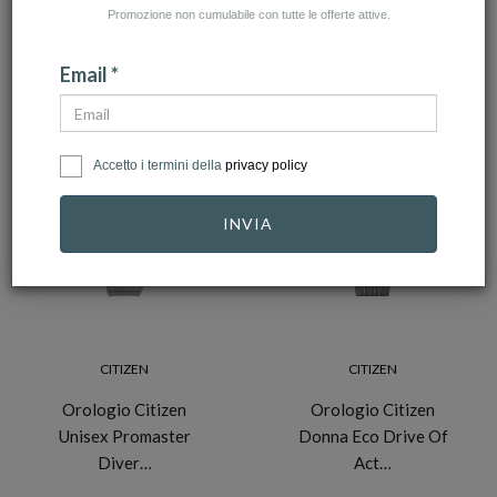
Promozione non cumulabile con tutte le offerte attive.
NUMERO ARTICOLI:57
Email *
Accetto i termini della
privacy policy
-10%
-10%
INVIA
CITIZEN
CITIZEN
Orologio Citizen
Orologio Citizen
Unisex Promaster
Donna Eco Drive Of
Diver…
Act…