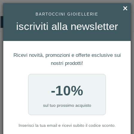
×
BARTOCCINI GIOIELLERIE
0
iscriviti alla newsletter
CRIERI
HOMEPAGE
CRIERI
Ricevi novità, promozioni e offerte esclusive sui
FILTRI
Ordina per
nostri prodotti!
Nuovi arrivi
CATEGORIA: ANELLI
-10%
CATEGORIA: BRACCIALI
CATEGORIA: CIONDOLI
CATEGORIA: COLLANE
sul tuo prossimo acquisto
CATEGORIA: ORECCHINI
CATEGORIA: COLLANE CON DIAMANTI
Inserisci la tua email e ricevi subito il codice sconto.
CATEGORIA: COLLANE IN ORO