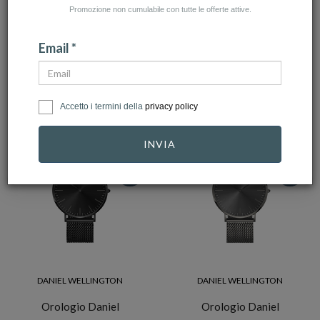
Promozione non cumulabile con tutte le offerte attive.
AZZERA FILTRI
Email *
NUMERO ARTICOLI:8
Accetto i termini della
privacy policy
INVIA
-10%
-10%
DANIEL WELLINGTON
DANIEL WELLINGTON
Orologio Daniel
Orologio Daniel