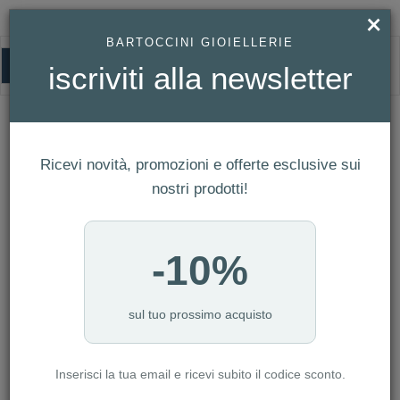
×
BARTOCCINI GIOIELLERIE
0
iscriviti alla newsletter
DANIEL WELLINGTON
HOMEPAGE
DANIEL WELLINGTON
Ricevi novità, promozioni e offerte esclusive sui
FILTRI
Ordina per
nostri prodotti!
Nuovi arrivi
CATEGORIA: ANELLI
-10%
CATEGORIA: BRACCIALI
CATEGORIA: COLLANE
CATEGORIA: GEMELLI
sul tuo prossimo acquisto
CATEGORIA: OROLOGI
CATEGORIA: PORTACHIAVI
Inserisci la tua email e ricevi subito il codice sconto.
CATEGORIA: UOMO