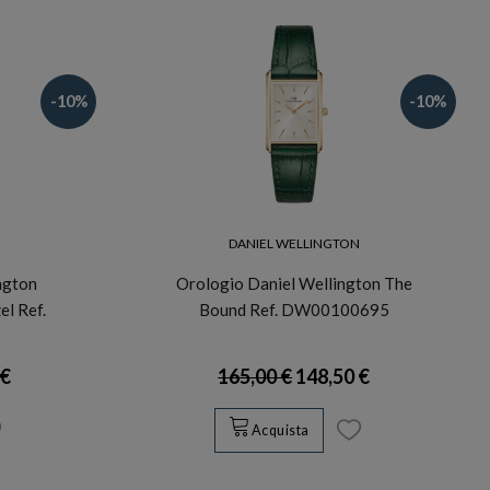
-10%
-10%
N
DANIEL WELLINGTON
ngton
Orologio Daniel Wellington The
l Ref.
Bound Ref. DW00100695
 €
165,00 €
148,50 €
Acquista