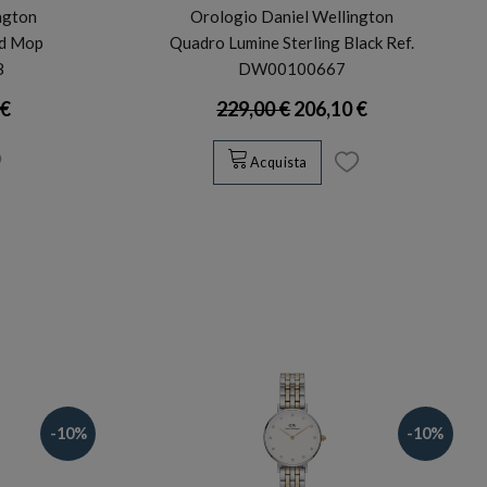
ngton
Orologio Daniel Wellington
ld Mop
Quadro Lumine Sterling Black Ref.
8
DW00100667
 €
229,00 €
206,10 €
Acquista
-10%
-10%