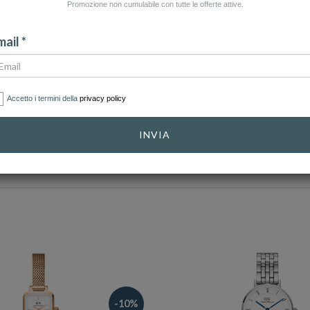
Promozione non cumulabile con tutte le offerte attive.
CATEGORIA: SMARTWATCH
CATEGORIA: UOMO
CA
ail *
Accetto i termini della
privacy policy
CATEGORIE
GENERE
INVIA
LE CASSA
DIMENSIONE CASSA
MATERIALE
CINTURINO
-10%