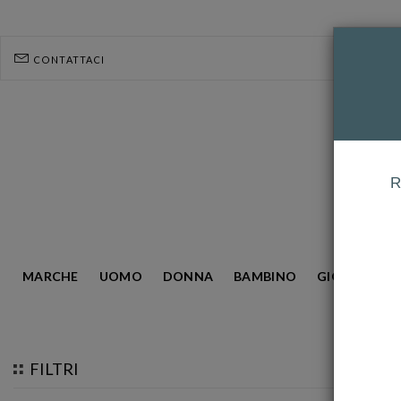
CONTATTACI
R
MARCHE
UOMO
DONNA
BAMBINO
GIOIELLERIA
HOMEPAGE
DANIEL WELLINGTON
FILTRI