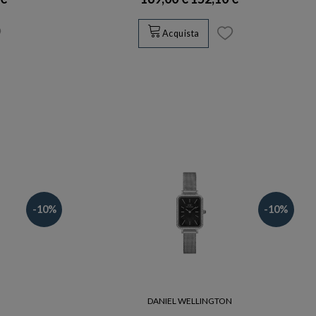
Acquista
-10%
-10%
N
DANIEL WELLINGTON