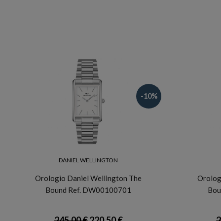
-10%
DANIEL WELLINGTON
Orologio Daniel Wellington The
Orolog
Bound Ref. DW00100701
Bou
245,00 €
220,50 €
2