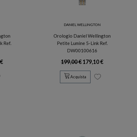
N
DANIEL WELLINGTON
ngton
Orologio Daniel Wellington
k Ref.
Petite Lumine 5-Link Ref.
DW00100616
 €
199,00 €
179,10 €
Acquista