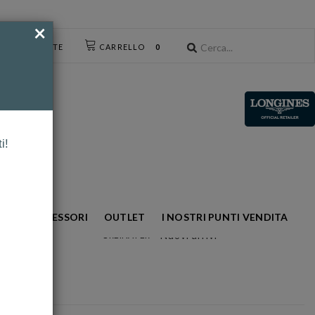
×
CESSO UTENTE
CARRELLO
0
i!
NTO
ACCESSORI
OUTLET
I NOSTRI PUNTI VENDITA
Nuovi arrivi
ORDINA PER