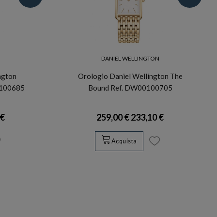
N
DANIEL WELLINGTON
ngton
Orologio Daniel Wellington The
0100685
Bound Ref. DW00100705
 €
259,00 €
233,10 €
Acquista