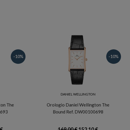
-10%
-10%
N
DANIEL WELLINGTON
ton The
Orologio Daniel Wellington The
0693
Bound Ref. DW00100698
 €
169,00 €
152,10 €