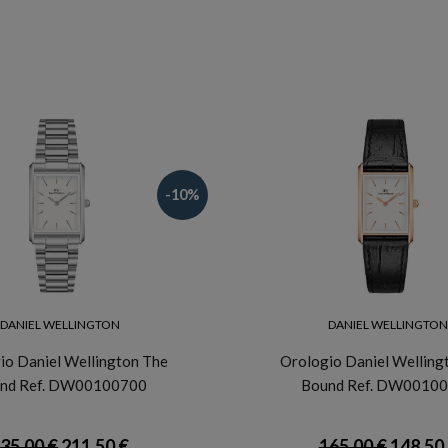
-10%
DANIEL WELLINGTON
DANIEL WELLINGTO
io Daniel Wellington The
Orologio Daniel Welling
nd Ref. DW00100700
Bound Ref. DW0010
35,00 €
211,50 €
165,00 €
148,50