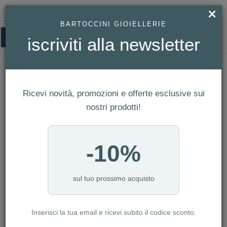
×
BARTOCCINI GIOIELLERIE
0
iscriviti alla newsletter
DANIEL WELLINGTON
HOMEPAGE
DANIEL WELLINGTON
Ricevi novità, promozioni e offerte esclusive sui
FILTRI
Ordina per
nostri prodotti!
Nuovi arrivi
CATEGORIA: ANELLI
-10%
CATEGORIA: BRACCIALI
CATEGORIA: COLLANE
CATEGORIA: GIOVANNI RASPINI
sul tuo prossimo acquisto
CATEGORIA: LINEA BIMBO
CATEGORIA: ORECCHINI
Inserisci la tua email e ricevi subito il codice sconto.
CATEGORIA: PANDORA