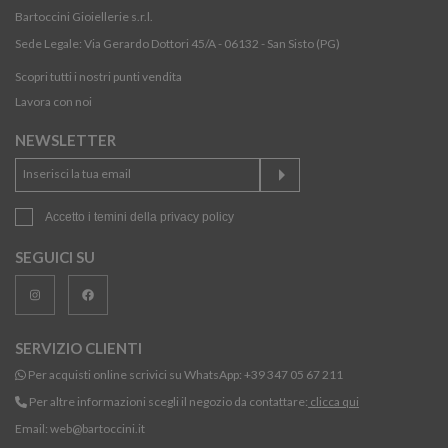
Bartoccini Gioiellerie s.r.l.
Sede Legale: Via Gerardo Dottori 45/A - 06132 - San Sisto (PG)
Scopri tutti i nostri punti vendita
Lavora con noi
NEWSLETTER
Accetto i temini della
privacy policy
SEGUICI SU
SERVIZIO CLIENTI
Per acquisti online scrivici su WhatsApp:
+39 347 05 67 211
Per altre informazioni scegli il negozio da contattare:
clicca qui
Email:
web@bartoccini.it