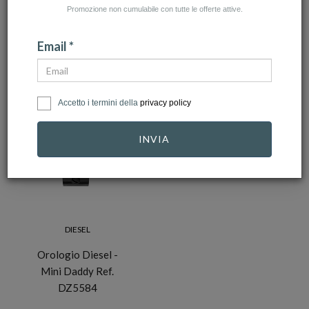
Promozione non cumulabile con tutte le offerte attive.
NUMERO ARTICOLI:1
Email *
Accetto i termini della
privacy policy
-30%
INVIA
DIESEL
Orologio Diesel -
Mini Daddy Ref.
DZ5584