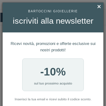
×
BARTOCCINI GIOIELLERIE
0
iscriviti alla newsletter
DIESEL
HOMEPAGE
DIESEL
Ricevi novità, promozioni e offerte esclusive sui
FILTRI
Ordina per
nostri prodotti!
Nuovi arrivi
CATEGORIA: ANELLI
-10%
CATEGORIA: BRACCIALI
CATEGORIA: COLLANE
CATEGORIA: OROLOGI
sul tuo prossimo acquisto
CATEGORIA: DONNA
Inserisci la tua email e ricevi subito il codice sconto.
AZZERA FILTRI