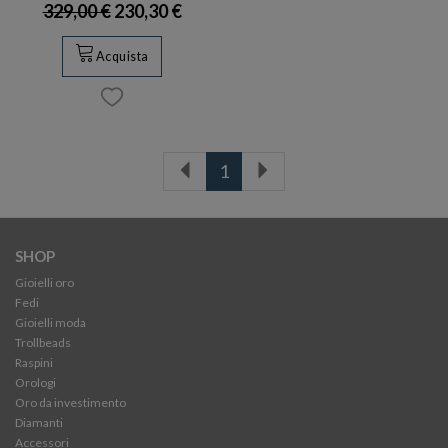
329,00 €
230,30 €
Acquista
1
SHOP
Gioielli oro
Fedi
Gioielli moda
Trollbeads
Raspini
Orologi
Oro da investimento
Diamanti
Accessori