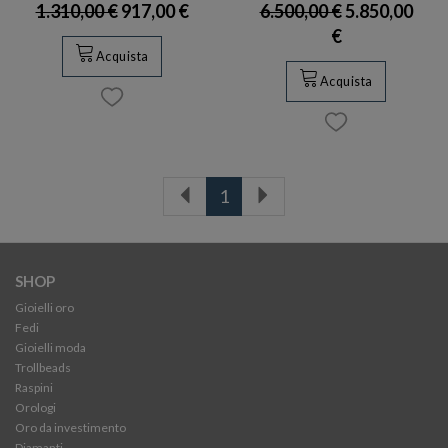
1.310,00 €
917,00 €
6.500,00 €
5.850,00
€
Acquista
Acquista
1
SHOP
Gioielli oro
Fedi
Gioielli moda
Trollbeads
Raspini
Orologi
Oro da investimento
Diamanti