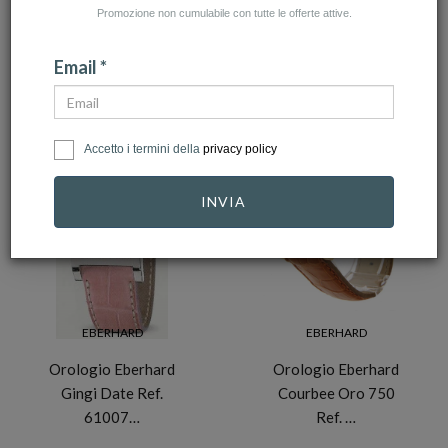
Promozione non cumulabile con tutte le offerte attive.
NUMERO ARTICOLI:2
Email *
Accetto i termini della
privacy policy
-30%
-10%
INVIA
EBERHARD
EBERHARD
Orologio Eberhard
Orologio Eberhard
Gingi Date Ref.
Courbee Oro 750
61007…
Ref. …