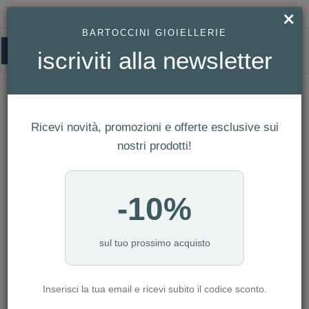
×
BARTOCCINI GIOIELLERIE
0
iscriviti alla newsletter
EBERHARD
HOMEPAGE
EBERHARD
Ricevi novità, promozioni e offerte esclusive sui
FILTRI
Ordina per
nostri prodotti!
Nuovi arrivi
CATEGORIA: ANELLI
-10%
CATEGORIA: BRACCIALI
CATEGORIA: COLLANE
CATEGORIA: OROLOGI
sul tuo prossimo acquisto
CATEGORIA: DONNA
Inserisci la tua email e ricevi subito il codice sconto.
AZZERA FILTRI