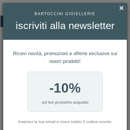
×
BARTOCCINI GIOIELLERIE
0
iscriviti alla newsletter
FACCO
HOMEPAGE
FACCO
Ricevi novità, promozioni e offerte esclusive sui
FILTRI
Ordina per
nostri prodotti!
Nuovi arrivi
CATEGORIA: ANELLI
-10%
CATEGORIA: BRACCIALI
CATEGORIA: CIONDOLI
CATEGORIA: COLLANE
sul tuo prossimo acquisto
CATEGORIA: ORECCHINI
CATEGORIA: COLLANE CON DIAMANTI
Inserisci la tua email e ricevi subito il codice sconto.
CATEGORIA: COLLANE IN ORO