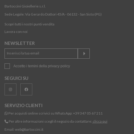
Bartoccini Gioiellerie s.r.l.
Sede Legale: Via Gerardo Dottori 45/A - 06132 - San Sisto (PG)
Scopri tutti i nostri punti vendita
Lavora con noi
NEWSLETTER
Accetto i temini della
privacy policy
SEGUICI SU
SERVIZIO CLIENTI
Per acquisti online scrivici su WhatsApp:
+39 347 05 67 211
Per altre informazioni scegli il negozio da contattare:
clicca qui
Email:
web@bartoccini.it