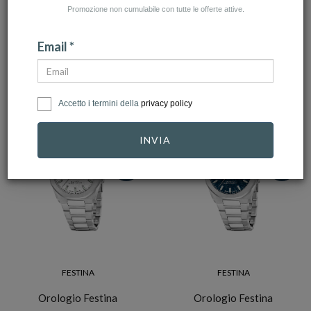
Promozione non cumulabile con tutte le offerte attive.
AZZERA FILTRI
Email *
NUMERO ARTICOLI:122
Accetto i termini della
privacy policy
INVIA
-10%
-10%
FESTINA
FESTINA
Orologio Festina
Orologio Festina