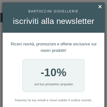
×
BARTOCCINI GIOIELLERIE
0
iscriviti alla newsletter
FESTINA
HOMEPAGE
FESTINA
Ricevi novità, promozioni e offerte esclusive sui
FILTRI
Ordina per
nostri prodotti!
Nuovi arrivi
CATEGORIA: ANELLI
-10%
CATEGORIA: BRACCIALI
CATEGORIA: COLLANE
CATEGORIA: GEMELLI
sul tuo prossimo acquisto
CATEGORIA: OROLOGI
CATEGORIA: PORTACHIAVI
Inserisci la tua email e ricevi subito il codice sconto.
CATEGORIA: UOMO