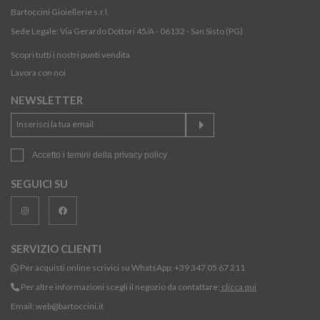
Bartoccini Gioiellerie s.r.l.
Sede Legale: Via Gerardo Dottori 45/A - 06132 - San Sisto (PG)
Scopri tutti i nostri punti vendita
Lavora con noi
NEWSLETTER
Accetto i temini della
privacy policy
SEGUICI SU
SERVIZIO CLIENTI
Per acquisti online scrivici su WhatsApp:
+39 347 05 67 211
Per altre informazioni scegli il negozio da contattare:
clicca qui
Email:
web@bartoccini.it