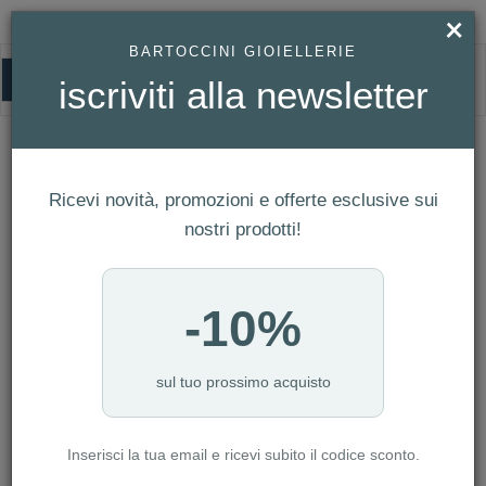
×
BARTOCCINI GIOIELLERIE
0
iscriviti alla newsletter
FILO D'AMORE
HOMEPAGE
FILO D'AMORE
Ricevi novità, promozioni e offerte esclusive sui
FILTRI
Ordina per
nostri prodotti!
Nuovi arrivi
CATEGORIA: ANELLI
-10%
CATEGORIA: BRACCIALI
CATEGORIA: COLLANE
CATEGORIA: GIOVANNI RASPINI
sul tuo prossimo acquisto
CATEGORIA: LINEA BIMBO
CATEGORIA: ORECCHINI
Inserisci la tua email e ricevi subito il codice sconto.
CATEGORIA: PANDORA