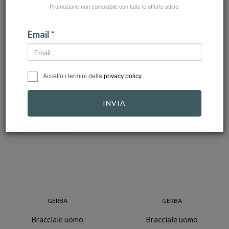
Promozione non cumulabile con tutte le offerte attive.
AZZERA FILTRI
Email *
NUMERO ARTICOLI:19
Accetto i termini della
privacy policy
INVIA
GERBA
GERBA
Bracciale uomo
Bracciale uomo