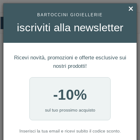
×
BARTOCCINI GIOIELLERIE
0
iscriviti alla newsletter
GERBA
HOMEPAGE
GERBA
Ricevi novità, promozioni e offerte esclusive sui
FILTRI
Ordina per
nostri prodotti!
Nuovi arrivi
CATEGORIA: ANELLI
-10%
CATEGORIA: BRACCIALI
CATEGORIA: COLLANE
CATEGORIA: GEMELLI
sul tuo prossimo acquisto
CATEGORIA: OROLOGI
CATEGORIA: PORTACHIAVI
Inserisci la tua email e ricevi subito il codice sconto.
CATEGORIA: UOMO