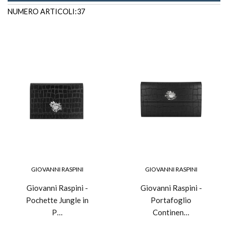
NUMERO ARTICOLI:37
GIOVANNI RASPINI
GIOVANNI RASPINI
Giovanni Raspini -
Giovanni Raspini -
Pochette Jungle in
Portafoglio
P…
Continen…