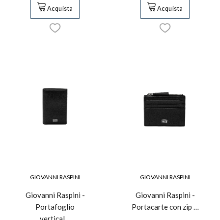
Acquista
Acquista
GIOVANNI RASPINI
GIOVANNI RASPINI
Giovanni Raspini -
Giovanni Raspini -
Portafoglio
Portacarte con zip …
vertical…