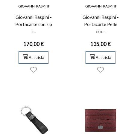
GIOVANNI RASPINI
GIOVANNI RASPINI
Giovanni Raspini -
Giovanni Raspini -
Portacarte con zip
Portacarte Pelle
i…
cro…
170,00 €
135,00 €
Acquista
Acquista