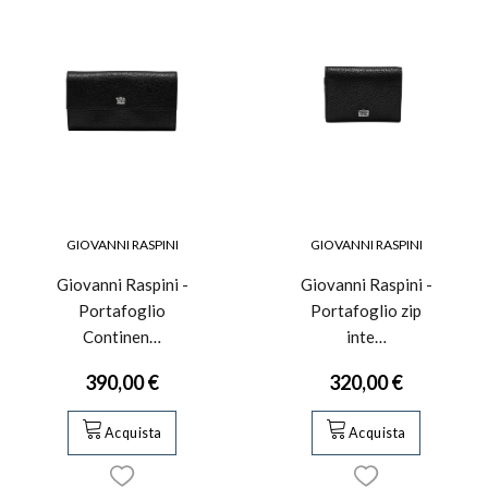
GIOVANNI RASPINI
GIOVANNI RASPINI
Giovanni Raspini -
Giovanni Raspini -
Portafoglio
Portafoglio zip
Continen…
inte…
390,00 €
320,00 €
Acquista
Acquista