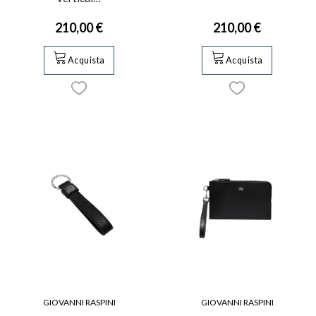
210,00 €
210,00 €
Acquista
Acquista
GIOVANNI RASPINI
GIOVANNI RASPINI