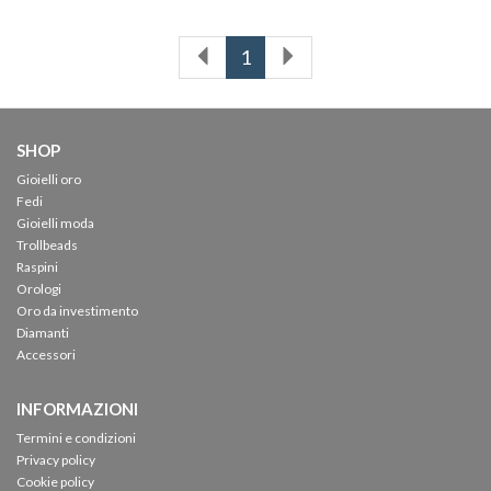
1
SHOP
Gioielli oro
Fedi
Gioielli moda
Trollbeads
Raspini
Orologi
Oro da investimento
Diamanti
Accessori
INFORMAZIONI
Termini e condizioni
Privacy policy
Cookie policy