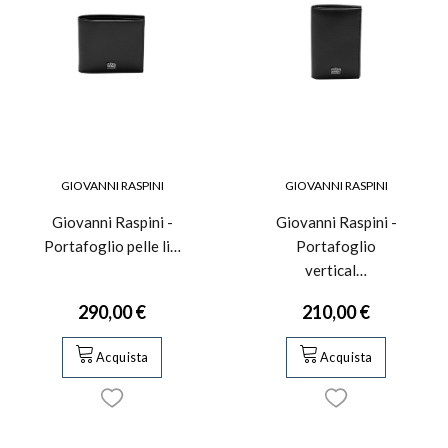
GIOVANNI RASPINI
GIOVANNI RASPINI
Giovanni Raspini -
Giovanni Raspini -
Portafoglio pelle li…
Portafoglio
vertical…
290,00 €
210,00 €
Acquista
Acquista