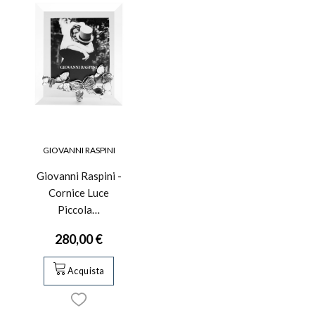
GIOVANNI RASPINI
Giovanni Raspini -
Cornice Luce
Piccola…
280,00 €
Acquista