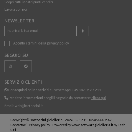
Scopri tutti i nostri punti vendita
Lavora con noi
NEWSLETTER
Accetto i temini della
privacy policy
SEGUICI SU
SERVIZIO CLIENTI
Per acquisti online scrivici su WhatsApp:
+39 347 05 67 211
Per altre informazioni scegli il negozio da contattare:
clicca qui
Email:
web@bartoccini.it
Copyright © Bartoccini gioiellerie - 2026 - C.F e P.I. 02483440547 -
Contattaci
-
Privacy policy
- Powered by
www.softwaregioielleria.it
by
Tech
S.r.l.