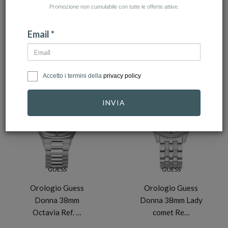
Promozione non cumulabile con tutte le offerte attive.
NUMERO ARTICOLI:4
Email *
Accetto i termini della
privacy policy
-10%
-10%
INVIA
GUESS
GUESS
Orologio Guess
Orologio Guess
Donna 38mm
Donna 38mm Lady
Octavia Ref. …
comet Re…