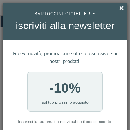
×
BARTOCCINI GIOIELLERIE
0
iscriviti alla newsletter
GUESS
HOMEPAGE
GUESS
Ricevi novità, promozioni e offerte esclusive sui
FILTRI
Ordina per
nostri prodotti!
Nuovi arrivi
CATEGORIA: BAMBINO
-10%
CATEGORIA: DONNA
CATEGORIA: SMARTWATCH
CATEGORIA: UOMO
sul tuo prossimo acquisto
CATEGORIA: OROLOGI
Inserisci la tua email e ricevi subito il codice sconto.
AZZERA FILTRI