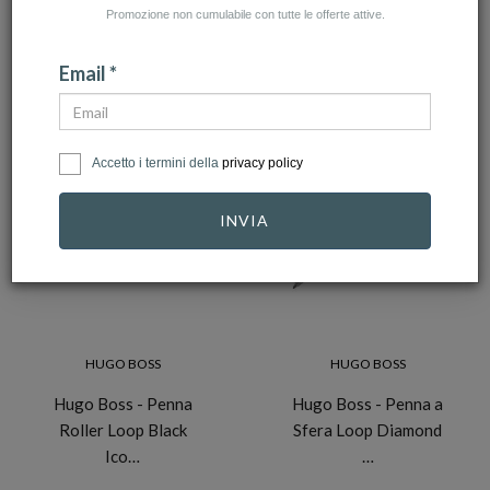
Promozione non cumulabile con tutte le offerte attive.
NUMERO ARTICOLI:27
Email *
Accetto i termini della
privacy policy
INVIA
HUGO BOSS
HUGO BOSS
Hugo Boss - Penna
Hugo Boss - Penna a
Roller Loop Black
Sfera Loop Diamond
Ico…
…