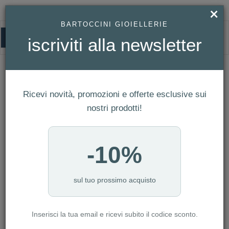
×
BARTOCCINI GIOIELLERIE
0
iscriviti alla newsletter
HUGO BOSS
HOMEPAGE
HUGO BOSS
Ricevi novità, promozioni e offerte esclusive sui
FILTRI
Ordina per
nostri prodotti!
Nuovi arrivi
CATEGORIA: CASA
-10%
CATEGORIA: CINTURINI
CATEGORIA: PENNE E PELLETTERIA
CATEGORIA: SERVIZI
sul tuo prossimo acquisto
CATEGORIA: ACCESSORI
Inserisci la tua email e ricevi subito il codice sconto.
AZZERA FILTRI