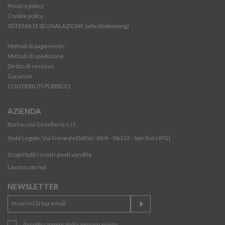
Privacy policy
Cookie policy
SISTEMA DI SEGNALAZIONE (whistleblowing)
Metodi di pagamento
Metodi di spedizione
Diritto di recesso
Garanzie
CONTRIBUTI PUBBLICI
AZIENDA
Bartoccini Gioiellerie s.r.l.
Sede Legale: Via Gerardo Dottori 45/A - 06132 - San Sisto (PG)
Scopri tutti i nostri punti vendita
Lavora con noi
NEWSLETTER
Accetto i temini della
privacy policy