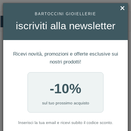
×
BARTOCCINI GIOIELLERIE
0
iscriviti alla newsletter
KARL LAGERFELD
HOMEPAGE
KARL LAGERFELD
Ricevi novità, promozioni e offerte esclusive sui
FILTRI
Ordina per
nostri prodotti!
Nuovi arrivi
CATEGORIA: BAMBINO
-10%
CATEGORIA: DONNA
CATEGORIA: SMARTWATCH
CATEGORIA: UOMO
sul tuo prossimo acquisto
CATEGORIA: OROLOGI
Inserisci la tua email e ricevi subito il codice sconto.
AZZERA FILTRI