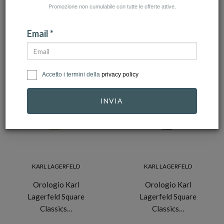
Promozione non cumulabile con tutte le offerte attive.
NUMERO ARTICOLI:26
Email *
Accetto i termini della
privacy policy
-10%
-10%
INVIA
KARL LAGERFELD
KARL LAGERFELD
Orologio Karl
Orologio Karl
Lagerfeld Square
Lagerfeld Square
Classics…
Classics…