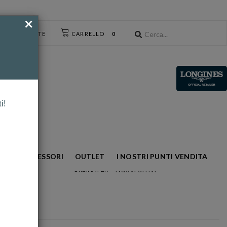
×
CESSO UTENTE
CARRELLO
0
i!
NTO
ACCESSORI
OUTLET
I NOSTRI PUNTI VENDITA
Nuovi arrivi
ORDINA PER