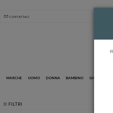
CONTATTACI
R
MARCHE
UOMO
DONNA
BAMBINO
GIOIELLERIA
HOMEPAGE
LINGOTTO
FILTRI