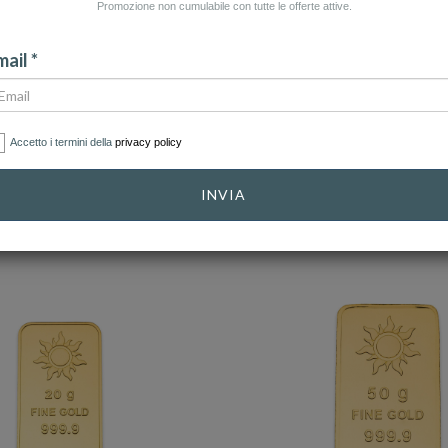
Promozione non cumulabile con tutte le offerte attive.
STIMENTO
ail *
Accetto i termini della
privacy policy
CATEGORIE
INVIA