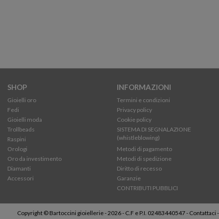
SHOP
INFORMAZIONI
Gioielli oro
Termini e condizioni
Fedi
Privacy policy
Gioielli moda
Cookie policy
Trollbeads
SISTEMA DI SEGNALAZIONE
(whistleblowing)
Raspini
Orologi
Metodi di pagamento
Oro da investimento
Metodi di spedizione
Diamanti
Diritto di recesso
Accessori
Garanzie
CONTRIBUTI PUBBLICI
Copyright © Bartoccini gioiellerie - 2026 - C.F e P.I. 02483440547 -
Contattaci