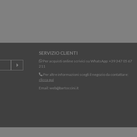
SERVIZIO CLIENTI
Per acquisti online scrivici su WhatsApp:
+39 347 05 67
211
Per altre informazioni scegli il negozio da contattare:
clicca qui
Email:
web@bartoccini.it