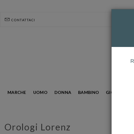
CONTATTACI
R
MARCHE
UOMO
DONNA
BAMBINO
GIOIELLERIA
HOMEPAGE
LORENZ
Orologi Lorenz