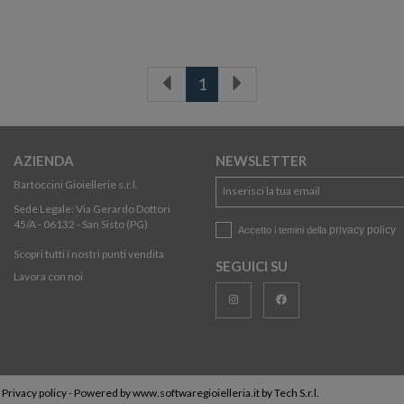
1
AZIENDA
NEWSLETTER
Bartoccini Gioiellerie s.r.l.
Sede Legale: Via Gerardo Dottori
45/A - 06132 - San Sisto (PG)
privacy policy
Accetto i temini della
Scopri tutti i nostri punti vendita
SEGUICI SU
Lavora con noi
-
Privacy policy
- Powered by
www.softwaregioielleria.it
by
Tech S.r.l.