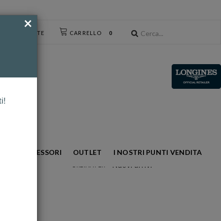
×
CESSO UTENTE
CARRELLO
0
i!
NTO
ACCESSORI
OUTLET
I NOSTRI PUNTI VENDITA
Nuovi arrivi
ORDINA PER