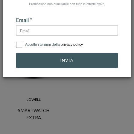
Promozione non cumulabile con tutte le offerte attive.
NUMERO ARTICOLI:1
Email *
Accetto i termini della
privacy policy
-10%
INVIA
LOWELL
SMARTWATCH
EXTRA