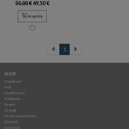
55,00 €
49,50 €
Acquista
1
SHOP
Gioielli oro
Fedi
Gioielli moda
Trollbeads
Raspini
Orologi
Oro da investimento
Diamanti
Accessori