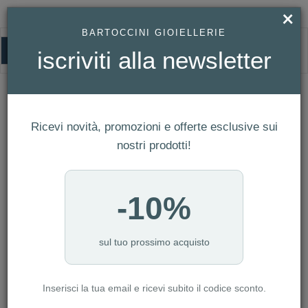
×
BARTOCCINI GIOIELLERIE
0
iscriviti alla newsletter
LOWELL
HOMEPAGE
LOWELL
Ricevi novità, promozioni e offerte esclusive sui
FILTRI
Ordina per
nostri prodotti!
Nuovi arrivi
CATEGORIA: BAMBINO
-10%
CATEGORIA: DONNA
CATEGORIA: SMARTWATCH
CATEGORIA: UOMO
sul tuo prossimo acquisto
CATEGORIA: OROLOGI
Inserisci la tua email e ricevi subito il codice sconto.
AZZERA FILTRI