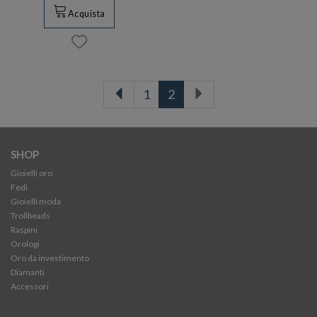
Acquista
1
2
SHOP
Gioielli oro
Fedi
Gioielli moda
Trollbeads
Raspini
Orologi
Oro da investimento
Diamanti
Accessori