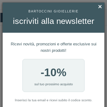
×
BARTOCCINI GIOIELLERIE
0
iscriviti alla newsletter
MABINA
HOMEPAGE
MABINA
Ricevi novità, promozioni e offerte esclusive sui
FILTRI
Ordina per
nostri prodotti!
Nuovi arrivi
CATEGORIA: ANELLI
-10%
CATEGORIA: BRACCIALI
CATEGORIA: COLLANE
CATEGORIA: GIOVANNI RASPINI
sul tuo prossimo acquisto
CATEGORIA: LINEA BIMBO
CATEGORIA: ORECCHINI
Inserisci la tua email e ricevi subito il codice sconto.
CATEGORIA: PANDORA