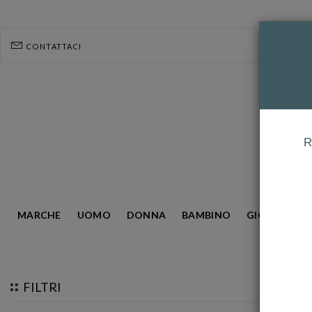
CONTATTACI
R
MARCHE
UOMO
DONNA
BAMBINO
GIOIELLERIA
HOMEPAGE
MAGICWIRE
FILTRI