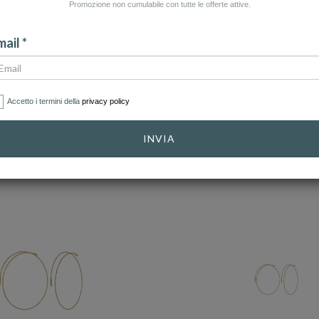
Promozione non cumulabile con tutte le offerte attive.
CATEGORIA: COLLANE
CATEGORIA: OROLOGI
CAT
ail *
Accetto i termini della
privacy policy
CATEGORIE
INVIA