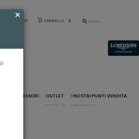
×
CESSO UTENTE
CARRELLO
0
i!
NTO
ACCESSORI
OUTLET
I NOSTRI PUNTI VENDITA
Nuovi arrivi
ORDINA PER