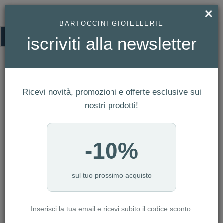
×
BARTOCCINI GIOIELLERIE
0
iscriviti alla newsletter
M'AMA
HOMEPAGE
M'AMA
Ricevi novità, promozioni e offerte esclusive sui
FILTRI
Ordina per
nostri prodotti!
Nuovi arrivi
CATEGORIA: ANELLI
-10%
CATEGORIA: BRACCIALI
CATEGORIA: CIONDOLI
CATEGORIA: COLLANE
sul tuo prossimo acquisto
CATEGORIA: ORECCHINI
CATEGORIA: COLLANE CON DIAMANTI
Inserisci la tua email e ricevi subito il codice sconto.
CATEGORIA: COLLANE IN ORO