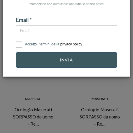
Promozione non cumulabile con tutte le offerte attive.
NUMERO ARTICOLI:99
Email *
Accetto i termini della
privacy policy
-10%
-10%
INVIA
MASERATI
MASERATI
Orologio Maserati
Orologio Maserati
SORPASSO da uomo
SORPASSO da uomo
- Re…
- Re…