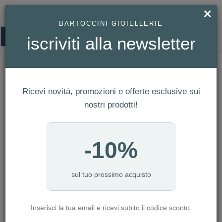
×
BARTOCCINI GIOIELLERIE
0
iscriviti alla newsletter
MASERATI
HOMEPAGE
MASERATI
Ricevi novità, promozioni e offerte esclusive sui
FILTRI
Ordina per
nostri prodotti!
Nuovi arrivi
CATEGORIA: BAMBINO
-10%
CATEGORIA: DONNA
CATEGORIA: SMARTWATCH
CATEGORIA: UOMO
sul tuo prossimo acquisto
CATEGORIA: OROLOGI
Inserisci la tua email e ricevi subito il codice sconto.
AZZERA FILTRI