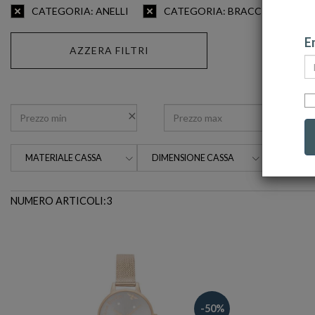
CATEGORIA: ANELLI
CATEGORIA: BRACCIALI
Em
AZZERA FILTRI
MATERIALE CASSA
DIMENSIONE CASSA
NUMERO ARTICOLI:3
-50%