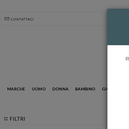
CONTATTACI
R
MARCHE
UOMO
DONNA
BAMBINO
GIOIELLERIA
HOMEPAGE
OLIVIA BURTON
FILTRI