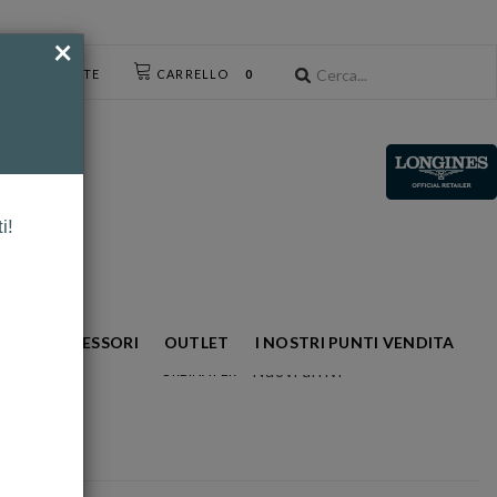
×
CESSO UTENTE
CARRELLO
0
i!
NTO
ACCESSORI
OUTLET
I NOSTRI PUNTI VENDITA
Nuovi arrivi
ORDINA PER