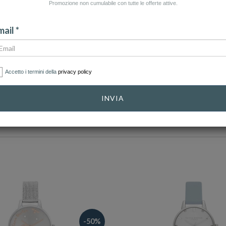
Promozione non cumulabile con tutte le offerte attive.
CATEGORIA: COLLANE
CATEGORIA: OROLOGI
CAT
ail *
Accetto i termini della
privacy policy
CATEGORIE
INVIA
-50%