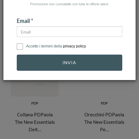
Promozione non cumulabile con tutte le offerte attive.
NUMERO ARTICOLI:5
Email *
Accetto i termini della
privacy policy
INVIA
PDP
PDP
Collana PDPaola
Orecchini PDPaola
The New Essentials
The New Essentials
Delt…
Pe…