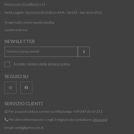
Bartoccini Gioiellerie s.r.l.
Sede Legale: Via Gerardo Dottori 45/A - 06132 - San Sisto (PG)
Scopri tutti i nostri punti vendita
Lavora con noi
NEWSLETTER
Accetto i temini della
privacy policy
SEGUICI SU
SERVIZIO CLIENTI
Per acquisti online scrivici su WhatsApp:
+39 347 05 67 211
Per altre informazioni scegli il negozio da contattare:
clicca qui
Email:
web@bartoccini.it