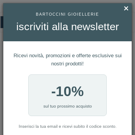
×
BARTOCCINI GIOIELLERIE
0
iscriviti alla newsletter
PDP
HOMEPAGE
PDP
Ricevi novità, promozioni e offerte esclusive sui
FILTRI
Ordina per
nostri prodotti!
Nuovi arrivi
CATEGORIA: ANELLI
-10%
CATEGORIA: BRACCIALI
CATEGORIA: COLLANE
CATEGORIA: OROLOGI
sul tuo prossimo acquisto
CATEGORIA: DONNA
Inserisci la tua email e ricevi subito il codice sconto.
AZZERA FILTRI