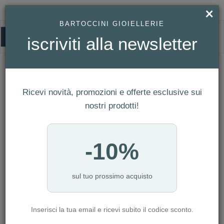
×
BARTOCCINI GIOIELLERIE
0
iscriviti alla newsletter
PIANEGONDA
HOMEPAGE
PIANEGONDA
Ricevi novità, promozioni e offerte esclusive sui
FILTRI
Ordina per
nostri prodotti!
Nuovi arrivi
CATEGORIA: ANELLI
-10%
CATEGORIA: BRACCIALI
CATEGORIA: COLLANE
CATEGORIA: OROLOGI
sul tuo prossimo acquisto
CATEGORIA: DONNA
Inserisci la tua email e ricevi subito il codice sconto.
AZZERA FILTRI