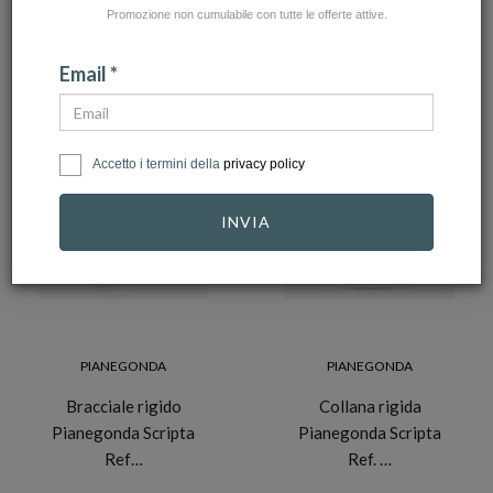
Promozione non cumulabile con tutte le offerte attive.
NUMERO ARTICOLI:84
Email *
Accetto i termini della
privacy policy
-10%
-10%
INVIA
PIANEGONDA
PIANEGONDA
Bracciale rigido
Collana rigida
Pianegonda Scripta
Pianegonda Scripta
Ref…
Ref. …