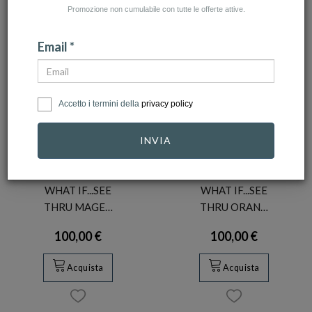
Promozione non cumulabile con tutte le offerte attive.
Email *
Accetto i termini della
privacy policy
INVIA
SWATCH
SWATCH
Orologio Swatch
Orologio Swatch
WHAT IF...SEE
WHAT IF...SEE
THRU MAGE…
THRU ORAN…
100,00 €
100,00 €
Acquista
Acquista