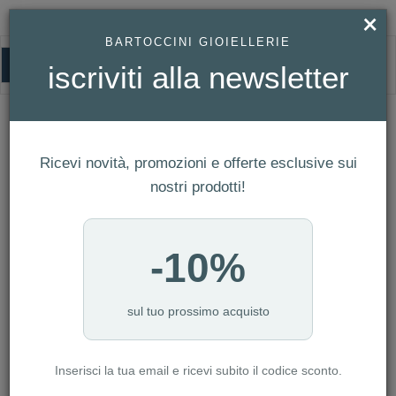
×
BARTOCCINI GIOIELLERIE
0
iscriviti alla newsletter
SWATCH
HOMEPAGE
SWATCH
Ricevi novità, promozioni e offerte esclusive sui
FILTRI
Ordina per
nostri prodotti!
Nuovi arrivi
CATEGORIA: OROLOGERIA
-10%
AZZERA FILTRI
NUMERO ARTICOLI:276
sul tuo prossimo acquisto
Inserisci la tua email e ricevi subito il codice sconto.