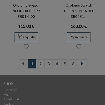
Orologio Swatch
Orologio Swatch
NEON HIELO Ref.
NEON SEPPIA Ref.
SB01K400
SB02B1…
115,00 €
160,00 €
Acquista
Acquista
1
2
3
4
5
6
SHOP
Gioielli oro
Fedi
Gioielli moda
Trollbeads