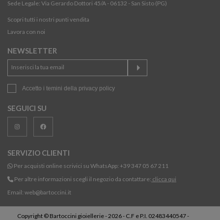
Sede Legale: Via Gerardo Dottori 45/A - 06132 - San Sisto (PG)
Scopri tutti i nostri punti vendita
Lavora con noi
NEWSLETTER
Accetto i temini della
privacy policy
SEGUICI SU
SERVIZIO CLIENTI
Per acquisti online scrivici su WhatsApp:
+39 347 05 67 211
Per altre informazioni scegli il negozio da contattare:
clicca qui
Email:
web@bartoccini.it
Copyright © Bartoccini gioiellerie - 2026 - C.F e P.I. 02483440547 -