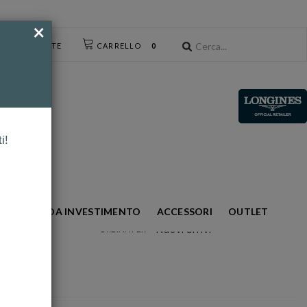
×
CESSO UTENTE
CARRELLO
0
i!
S
ORO DA INVESTIMENTO
ACCESSORI
OUTLET
Nuovi arrivi
ORDINA PER