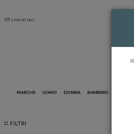
CONTATTACI
R
MARCHE
UOMO
DONNA
BAMBINO
GIOIELL
HOMEPAGE
SWATCH
FILTRI