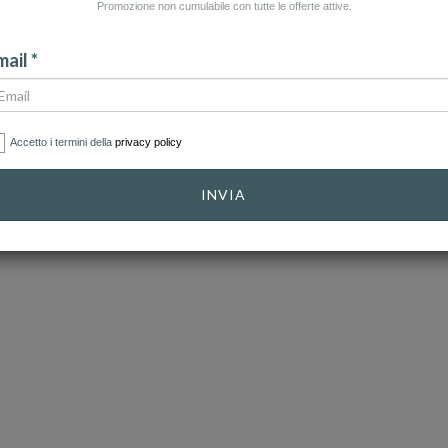
Promozione non cumulabile con tutte le offerte attive.
ATEGORIA: PENNE E PELLETTERIA
CATEGORIA: SERVIZI
ail *
Accetto i termini della
privacy policy
CATEGORIE
INVIA