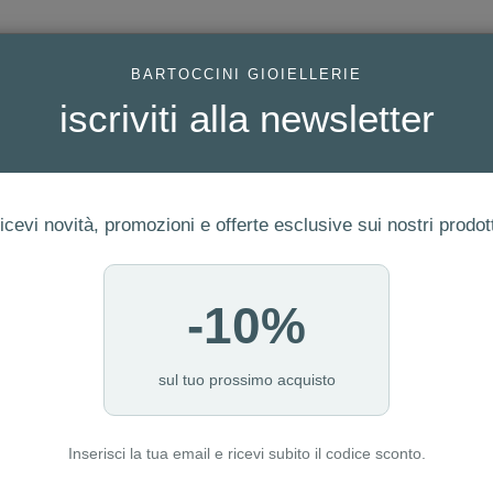
AC
BARTOCCINI GIOIELLERIE
iscriviti alla newsletter
icevi novità, promozioni e offerte esclusive sui nostri prodott
-10%
ERIA
FEDI
GIOIELLI MODA
OROLOGI
LUXURY WATCHE
I NOSTRI PUNTI VENDITA
sul tuo prossimo acquisto
Inserisci la tua email e ricevi subito il codice sconto.