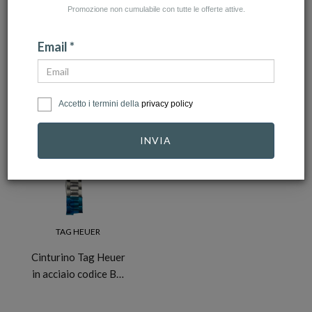
Promozione non cumulabile con tutte le offerte attive.
NUMERO ARTICOLI:1
Email *
Accetto i termini della
privacy policy
-30%
INVIA
TAG HEUER
Cinturino Tag Heuer
in acciaio codice B…