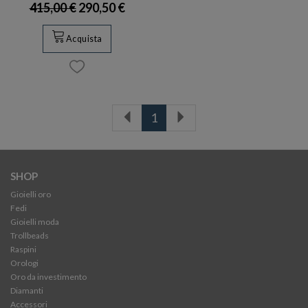
415,00 €
290,50 €
Acquista
1
SHOP
Gioielli oro
Fedi
Gioielli moda
Trollbeads
Raspini
Orologi
Oro da investimento
Diamanti
Accessori