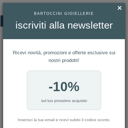
×
BARTOCCINI GIOIELLERIE
0
iscriviti alla newsletter
TAG HEUER
HOMEPAGE
TAG HEUER
Ricevi novità, promozioni e offerte esclusive sui
FILTRI
Ordina per
nostri prodotti!
Nuovi arrivi
CATEGORIA: CASA
-10%
CATEGORIA: CINTURINI
CATEGORIA: PENNE E PELLETTERIA
CATEGORIA: SERVIZI
sul tuo prossimo acquisto
CATEGORIA: ACCESSORI
Inserisci la tua email e ricevi subito il codice sconto.
AZZERA FILTRI