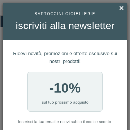
×
BARTOCCINI GIOIELLERIE
0
iscriviti alla newsletter
TRIBE
HOMEPAGE
TRIBE
Ricevi novità, promozioni e offerte esclusive sui
FILTRI
Ordina per
nostri prodotti!
Nuovi arrivi
CATEGORIA: BAMBINO
-10%
CATEGORIA: DONNA
CATEGORIA: SMARTWATCH
CATEGORIA: UOMO
sul tuo prossimo acquisto
CATEGORIA: OROLOGI
Inserisci la tua email e ricevi subito il codice sconto.
AZZERA FILTRI