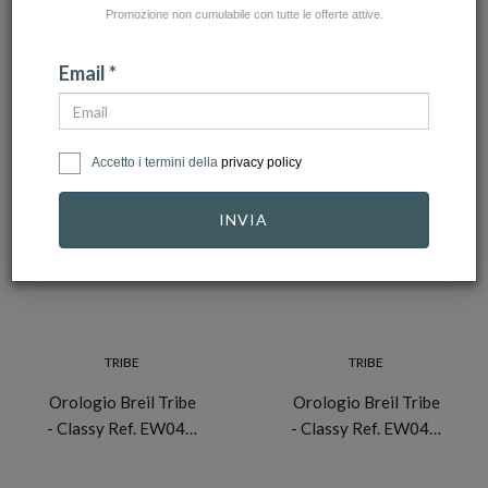
Promozione non cumulabile con tutte le offerte attive.
NUMERO ARTICOLI:14
Email *
Accetto i termini della
privacy policy
-10%
-10%
INVIA
TRIBE
TRIBE
Orologio Breil Tribe
Orologio Breil Tribe
- Classy Ref. EW04…
- Classy Ref. EW04…