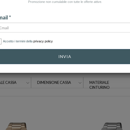
Promozione non cumulabile con tutte le offerte attive.
CATEGORIA: COLLANE
CATEGORIA: GEMELLI
CATE
ail *
Accetto i termini della
privacy policy
INVIA
CATEGORIE
GENERE
LE CASSA
DIMENSIONE CASSA
MATERIALE
CINTURINO