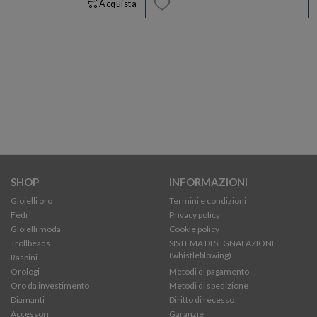
Acquista
SHOP
INFORMAZIONI
Gioielli oro
Termini e condizioni
Fedi
Privacy policy
Gioielli moda
Cookie policy
Trollbeads
SISTEMA DI SEGNALAZIONE
(whistleblowing)
Raspini
Orologi
Metodi di pagamento
Oro da investimento
Metodi di spedizione
Diamanti
Diritto di recesso
Accessori
Garanzie