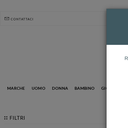
CONTATTACI
R
MARCHE
UOMO
DONNA
BAMBINO
GIOIELLERIA
HOMEPAGE
VAGARY
FILTRI