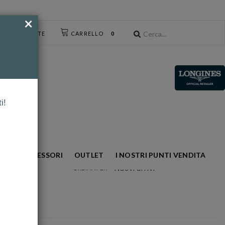
×
CESSO UTENTE
CARRELLO
0
i!
NTO
ACCESSORI
OUTLET
I NOSTRI PUNTI VENDITA
Nuovi arrivi
ORDINA PER