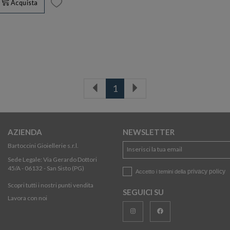
Acquista
1
AZIENDA
NEWSLETTER
Bartoccini Gioiellerie s.r.l.
Sede Legale: Via Gerardo Dottori
45/A - 06132 - San Sisto (PG)
privacy policy
Accetto i temini della
Scopri tutti i nostri punti vendita
SEGUICI SU
Lavora con noi