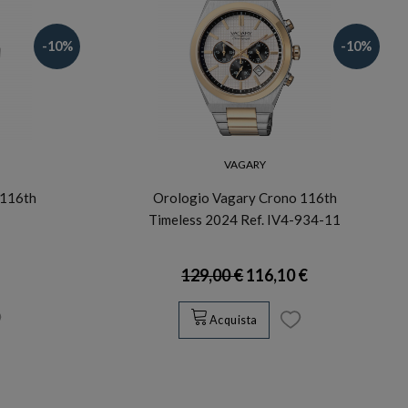
-10%
-10%
VAGARY
 116th
Orologio Vagary Crono 116th
Timeless 2024 Ref. IV4-934-11
129,00 €
116,10 €
Acquista