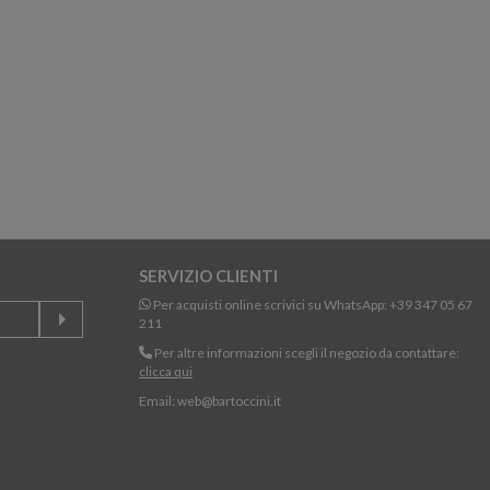
SERVIZIO CLIENTI
Per acquisti online scrivici su WhatsApp:
+39 347 05 67
211
Per altre informazioni scegli il negozio da contattare:
clicca qui
Email:
web@bartoccini.it