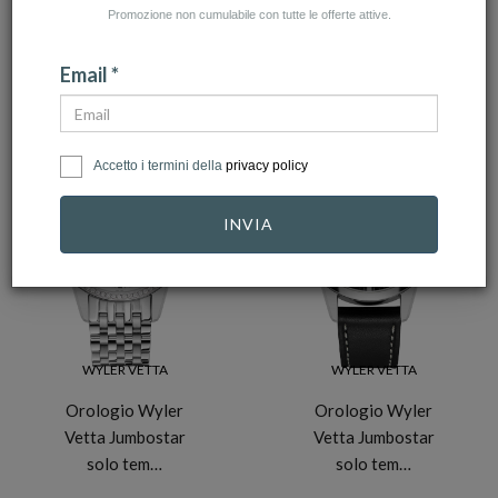
Promozione non cumulabile con tutte le offerte attive.
NUMERO ARTICOLI:6
Email *
Accetto i termini della
privacy policy
-20%
-20%
INVIA
WYLER VETTA
WYLER VETTA
Orologio Wyler
Orologio Wyler
Vetta Jumbostar
Vetta Jumbostar
solo tem…
solo tem…