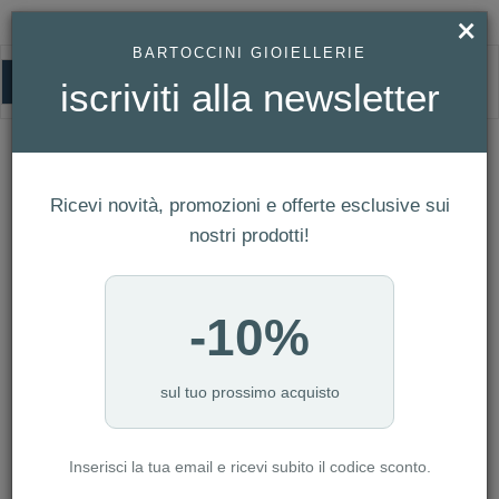
×
BARTOCCINI GIOIELLERIE
0
iscriviti alla newsletter
WYLER VETTA
HOMEPAGE
WYLER VETTA
Ricevi novità, promozioni e offerte esclusive sui
FILTRI
Ordina per
nostri prodotti!
Nuovi arrivi
CATEGORIA: BAMBINO
-10%
CATEGORIA: DONNA
CATEGORIA: SMARTWATCH
CATEGORIA: UOMO
sul tuo prossimo acquisto
CATEGORIA: OROLOGI
Inserisci la tua email e ricevi subito il codice sconto.
AZZERA FILTRI