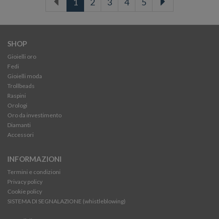
1
2
3
4
5
SHOP
Gioielli oro
Fedi
Gioielli moda
Trollbeads
Raspini
Orologi
Oro da investimento
Diamanti
Accessori
INFORMAZIONI
Termini e condizioni
Privacy policy
Cookie policy
SISTEMA DI SEGNALAZIONE (whistleblowing)