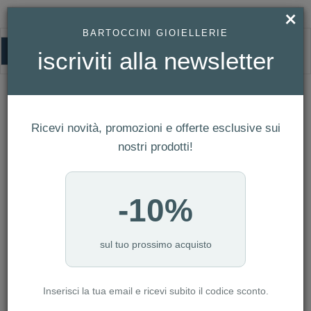
×
BARTOCCINI GIOIELLERIE
0
iscriviti alla newsletter
ZANCAN
HOMEPAGE
ZANCAN
Ricevi novità, promozioni e offerte esclusive sui
FILTRI
Ordina per
nostri prodotti!
Nuovi arrivi
CATEGORIA: ANELLI
-10%
CATEGORIA: BRACCIALI
CATEGORIA: COLLANE
CATEGORIA: GEMELLI
sul tuo prossimo acquisto
CATEGORIA: OROLOGI
CATEGORIA: PORTACHIAVI
Inserisci la tua email e ricevi subito il codice sconto.
CATEGORIA: UOMO