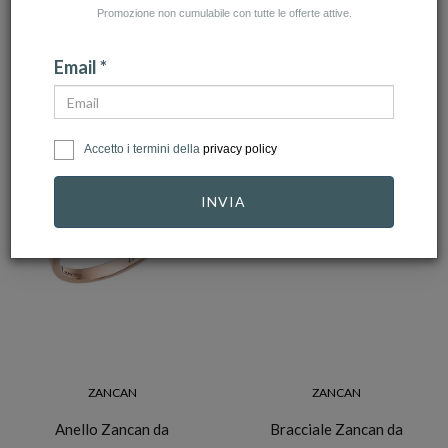
Promozione non cumulabile con tutte le offerte attive.
AZZERA FILTRI
Email *
NUMERO ARTICOLI:202
Accetto i termini della
privacy policy
INVIA
ZANCAN
ZANCAN
Anello Zancan da
Bracciale Zancan da