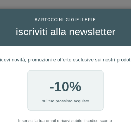
AC
BARTOCCINI GIOIELLERIE
iscriviti alla newsletter
icevi novità, promozioni e offerte esclusive sui nostri prodott
-10%
ERIA
FEDI
GIOIELLI MODA
OROLOGI
LUXURY WATCHE
I NOSTRI PUNTI VENDITA
sul tuo prossimo acquisto
Inserisci la tua email e ricevi subito il codice sconto.