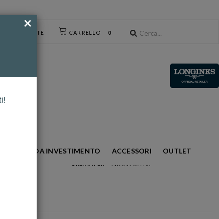
×
CESSO UTENTE
CARRELLO
0
i!
S
ORO DA INVESTIMENTO
ACCESSORI
OUTLET
Nuovi arrivi
ORDINA PER