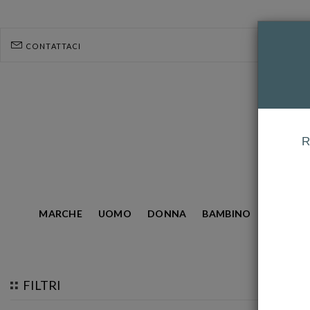
CONTATTACI
R
MARCHE
UOMO
DONNA
BAMBINO
GIOIELL
HOMEPAGE
ZANCAN
FILTRI