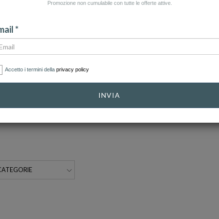
Promozione non cumulabile con tutte le offerte attive.
CATEGORIA: CIONDOLI
CATEGORIA: COLLANE
CAT
ail *
 COLLANE IN ORO
CATEGORIA: BRACCIALI CON DIAMANTI
ELLI IN ORO
CATEGORIA: ORECCHINI CON DIAMANTI
Accetto i termini della
privacy policy
INVIA
: CIONDOLI IN ORO
CATEGORIA: GIOIELLERIA
CATEGORIE