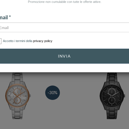
Promozione non cumulabile con tutte le offerte attive.
CATEGORIE
GENERE
ail *
ONE CASSA
MATERIALE
IMPERMEABILITÀ
CINTURINO
Accetto i termini della
privacy policy
INVIA
-30%