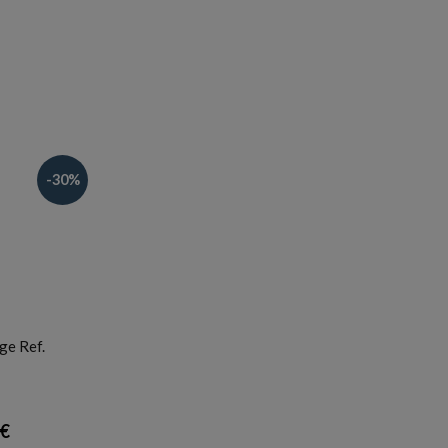
-30%
ge Ref.
 €