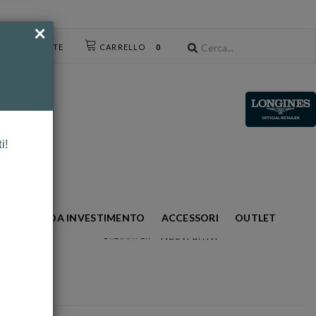
×
CESSO UTENTE
CARRELLO
0
i!
S
ORO DA INVESTIMENTO
ACCESSORI
OUTLET
Nuovi arrivi
ORDINA PER