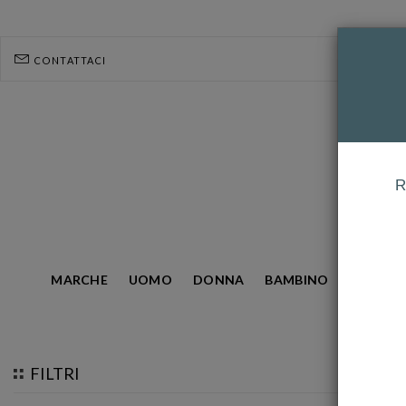
CONTATTACI
R
MARCHE
UOMO
DONNA
BAMBINO
GIOIELL
HOMEPAGE
ARMANI EXCHANGE
FILTRI