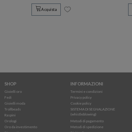
Acquista
SHOP
INFORMAZIONI
Gioielli oro
Termini e condizioni
Fedi
Privacy policy
Gioielli moda
Cookie policy
Trollbeads
SISTEMA DI SEGNALAZIONE
(whistleblowing)
Raspini
Orologi
Metodi di pagamento
Oro da investimento
Metodi di spedizione