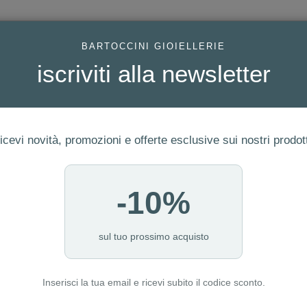
AC
BARTOCCINI GIOIELLERIE
iscriviti alla newsletter
icevi novità, promozioni e offerte esclusive sui nostri prodott
-10%
ERIA
FEDI
GIOIELLI MODA
OROLOGI
LUXURY WATCHE
I NOSTRI PUNTI VENDITA
sul tuo prossimo acquisto
Inserisci la tua email e ricevi subito il codice sconto.