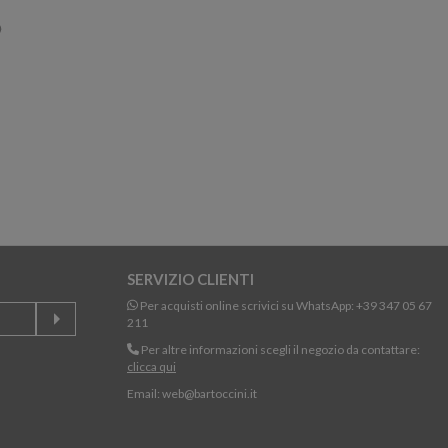
SERVIZIO CLIENTI
Per acquisti online scrivici su WhatsApp:
+39 347 05 67
211
Per altre informazioni scegli il negozio da contattare:
clicca qui
Email:
web@bartoccini.it