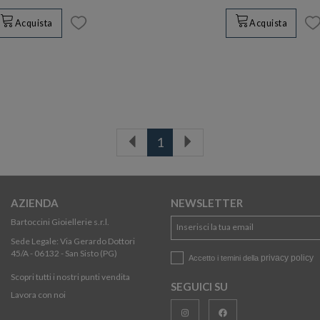
Acquista
Acquista
1
AZIENDA
NEWSLETTER
Bartoccini Gioiellerie s.r.l.
Sede Legale: Via Gerardo Dottori
45/A - 06132 - San Sisto (PG)
privacy policy
Accetto i temini della
Scopri tutti i nostri punti vendita
SEGUICI SU
Lavora con noi