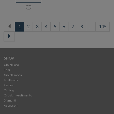
1
2
3
4
5
6
7
8
...
145
SHOP
Gioielli oro
Fedi
Gioielli moda
Trollbeads
Raspini
Orologi
Oro da investimento
Diamanti
Accessori