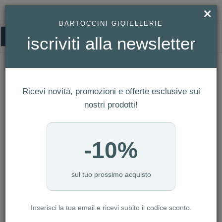
×
BARTOCCINI GIOIELLERIE
0
iscriviti alla newsletter
GIOIELLI MODA
HOMEPAGE
GIOIELLI MODA
Ricevi novità, promozioni e offerte esclusive sui
FILTRI
Ordina per
nostri prodotti!
Nuovi arrivi
NUMERO ARTICOLI:6933
-10%
sul tuo prossimo acquisto
-30%
Inserisci la tua email e ricevi subito il codice sconto.