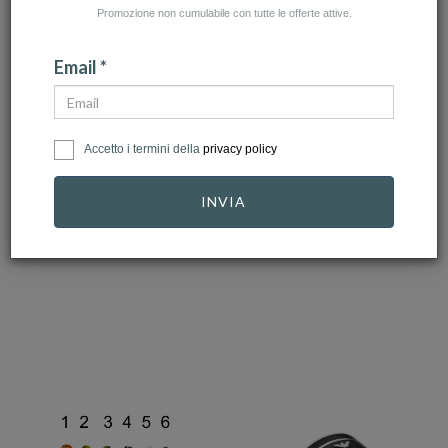
Promozione non cumulabile con tutte le offerte attive.
Email *
PANDORA
TROLLBEADS
Accetto i termini della
privacy policy
Pandora - Bracciale
Trollbeads Unico in
Tennis con cuore in…
Vetro - OOAK
INVIA
Origin…
89,00 €
49,00 €
34,30 €