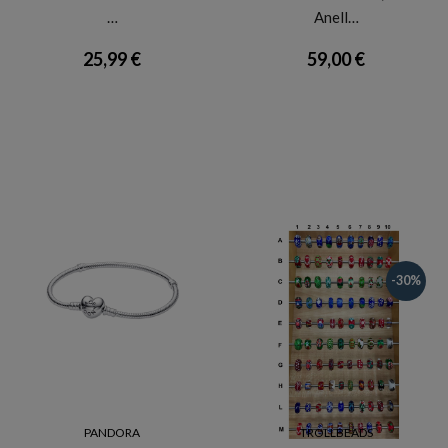
…
Anell…
25,99 €
59,00 €
-30%
PANDORA
TROLLBEADS