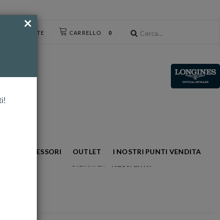
×
CESSO UTENTE
CARRELLO
0
i!
NTO
ACCESSORI
OUTLET
I NOSTRI PUNTI VENDITA
Nuovi arrivi
ORDINA PER