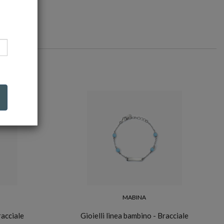
MABINA
racciale
Gioielli linea bambino - Bracciale