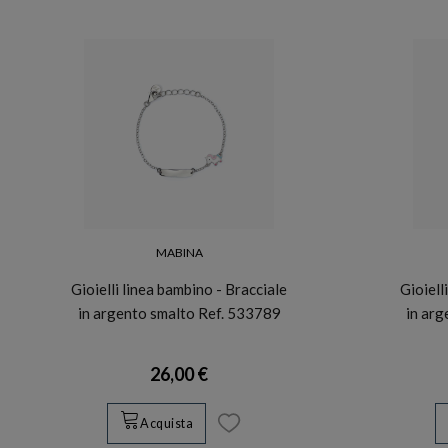
MABINA
Gioielli linea bambino - Bracciale
Gioiell
in argento smalto Ref. 533789
in ar
26,00 €
Acquista