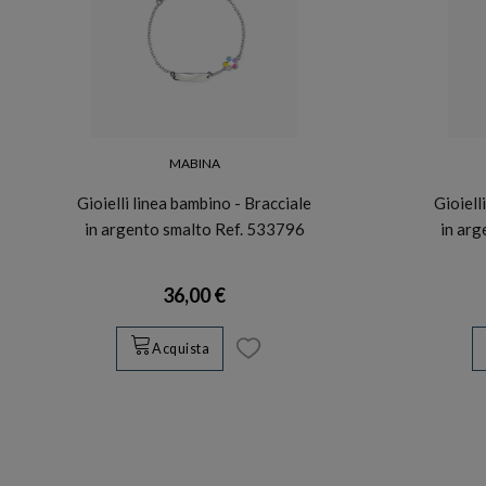
MABINA
Gioielli linea bambino - Bracciale
Gioiell
in argento smalto Ref. 533796
in ar
36,00 €
Acquista