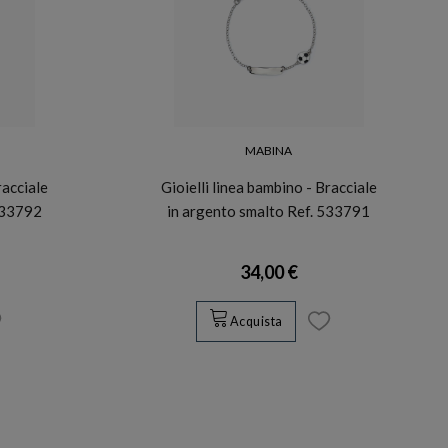
MABINA
racciale
Gioielli linea bambino - Bracciale
533792
in argento smalto Ref. 533791
34,00 €
Acquista