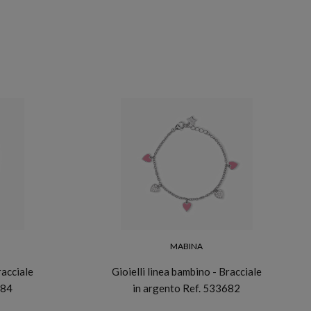
MABINA
racciale
Gioielli linea bambino - Bracciale
684
in argento Ref. 533682