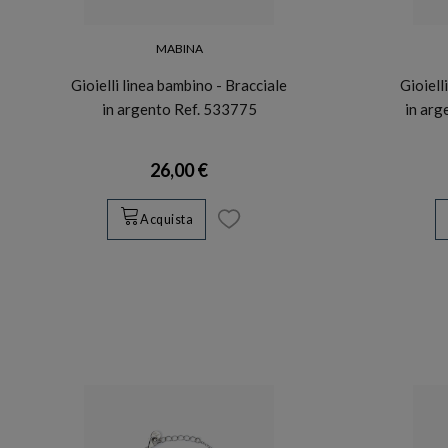
MABINA
Gioielli linea bambino - Bracciale
Gioiell
in argento Ref. 533775
in arg
26,00 €
Acquista