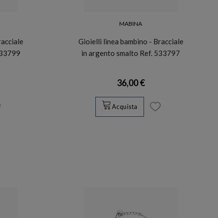
MABINA
racciale
Gioielli linea bambino - Bracciale
533799
in argento smalto Ref. 533797
36,00 €
Acquista