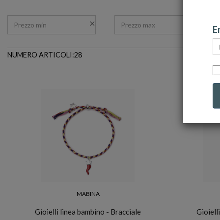
Em
NUMERO ARTICOLI:28
MABINA
Gioielli linea bambino - Bracciale
Gioiell