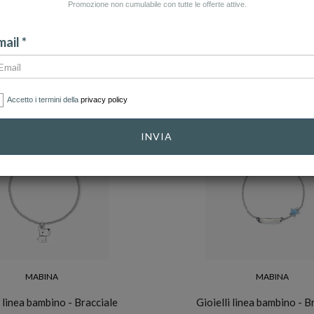
Promozione non cumulabile con tutte le offerte attive.
MARCHE
ail *
Accetto i termini della
privacy policy
INVIA
MABINA
MABINA
i linea bambino - Bracciale
Gioielli linea bambino - B