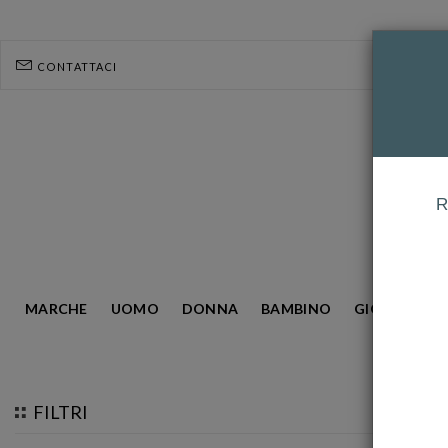
CONTATTACI
R
MARCHE
UOMO
DONNA
BAMBINO
GIOIELLERIA
HOMEPAGE
BAMBINO
BRACCIALI
FILTRI