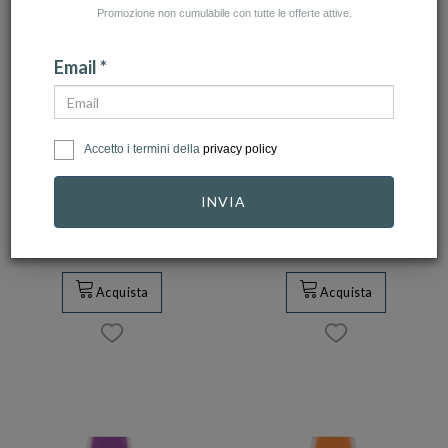
Promozione non cumulabile con tutte le offerte attive.
Email *
MIDO
MIDO
Accetto i termini della
privacy policy
Orologio Mido
Orologio Mido
Multifort TV 28
Multifort TV 28
INVIA
Quartz Re…
Quartz Re…
650,00 €
585,00 €
540,00 €
486,00 €
Acquista
Acquista