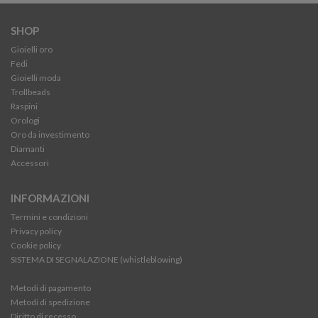
SHOP
Gioielli oro
Fedi
Gioielli moda
Trollbeads
Raspini
Orologi
Oro da investimento
Diamanti
Accessori
INFORMAZIONI
Termini e condizioni
Privacy policy
Cookie policy
SISTEMA DI SEGNALAZIONE (whistleblowing)
Metodi di pagamento
Metodi di spedizione
Diritto di recesso