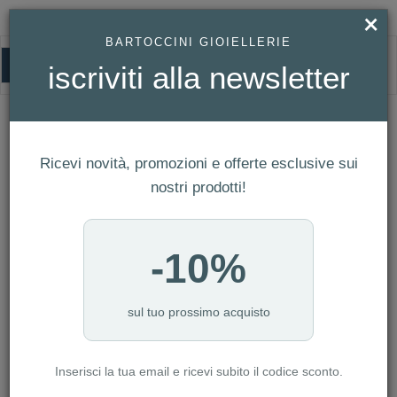
×
BARTOCCINI GIOIELLERIE
0
iscriviti alla newsletter
DONNA
HOMEPAGE
OROLOGI
DONNA
Ricevi novità, promozioni e offerte esclusive sui
FILTRI
Ordina per
nostri prodotti!
Nuovi arrivi
NUMERO ARTICOLI:705
-10%
sul tuo prossimo acquisto
-10%
-10%
Inserisci la tua email e ricevi subito il codice sconto.