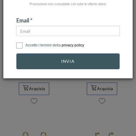
Promozione non cumulabile con tutte le offerte attive.
Email *
BROSWAY
BROSWAY
Accetto i termini della
privacy policy
Brosway - Orecchini
Brosway - Orecchini
AURA in acciaio
AURA in acciaio
INVIA
316…
316…
29,00 €
24,00 €
Acquista
Acquista