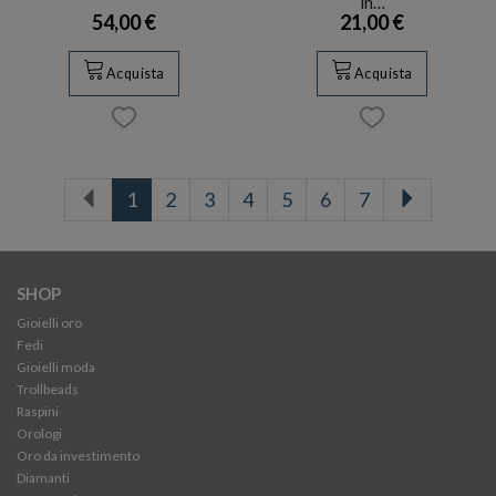
in…
54,00 €
21,00 €
Acquista
Acquista
1
2
3
4
5
6
7
SHOP
Gioielli oro
Fedi
Gioielli moda
Trollbeads
Raspini
Orologi
Oro da investimento
Diamanti