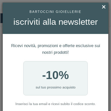
×
BARTOCCINI GIOIELLERIE
0
iscriviti alla newsletter
ORECCHINI
HOMEPAGE
GIOIELLI MODA
ORECCHINI
Ricevi novità, promozioni e offerte esclusive sui
FILTRI
Ordina per
nostri prodotti!
Nuovi arrivi
NUMERO ARTICOLI:289
-10%
sul tuo prossimo acquisto
Inserisci la tua email e ricevi subito il codice sconto.