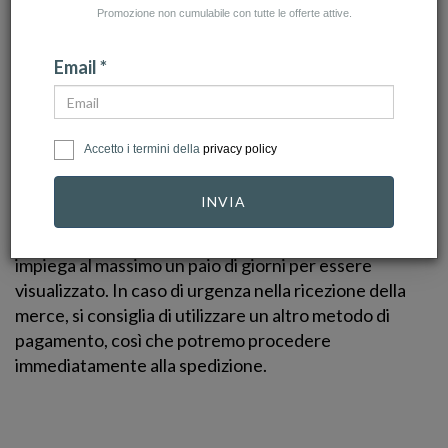
sconto fino al 10%)
Potrai scegliere se pagare in
Promozione non cumulabile con tutte le offerte attive.
un'unica rata oppure in 3 rate se hai un conto Paypal.
Email *
BONIFICO BANCARIO:
Utilizzando questo metodo di
pagamento, riceverai nella e-mail di conferma ordine, i
nostri dati bancari per poter effettuare il bonifico.
Accetto i termini della
privacy policy
Pagando attraverso questa soluzione, i tempi di
spedizione saranno più lunghi, in quanto
la merce
INVIA
acquistata sarà spedita solo dopo che il bonifico sarà
visualizzato nei nostri sistemi.
Di solito il bonifico
impiega al massimo un paio di giorni per essere
visualizzato. In caso di urgenza nella ricezione della
merce, si consiglia di utilizzare un altro metodo di
pagamento, così che potremo procedere
immediatamente alla spedizione.