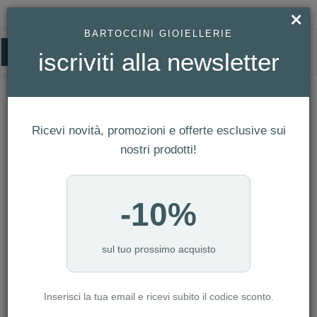
×
BARTOCCINI GIOIELLERIE
0
iscriviti alla newsletter
ACCESSORI
HOMEPAGE
ACCESSORI
Ricevi novità, promozioni e offerte esclusive sui
FILTRI
Ordina per
nostri prodotti!
Nuovi arrivi
NUMERO ARTICOLI:120
-10%
NOVITÀ
sul tuo prossimo acquisto
Inserisci la tua email e ricevi subito il codice sconto.