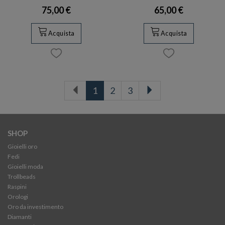
75,00 €
65,00 €
Acquista
Acquista
1
2
3
SHOP
Gioielli oro
Fedi
Gioielli moda
Trollbeads
Raspini
Orologi
Oro da investimento
Diamanti