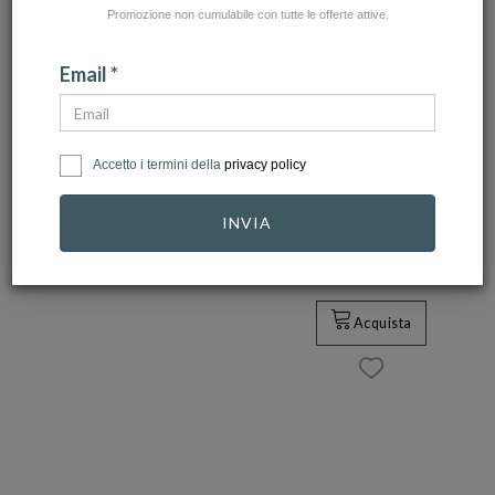
Promozione non cumulabile con tutte le offerte attive.
Email *
BARTOCCINI
GIOVANNI RASPINI
Accetto i termini della
privacy policy
Gift Card, Carta
Giovanni Raspini -
Regalo con invio
Pochette Jungle in
INVIA
trami…
P…
50,00 €
390,00 €
Acquista