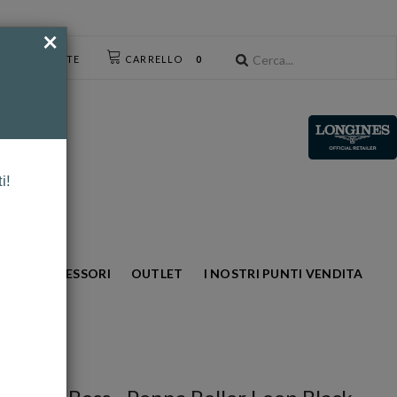
×
CESSO UTENTE
CARRELLO
0
i!
NTO
ACCESSORI
OUTLET
I NOSTRI PUNTI VENDITA