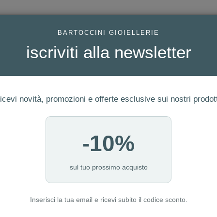
AC
BARTOCCINI GIOIELLERIE
iscriviti alla newsletter
icevi novità, promozioni e offerte esclusive sui nostri prodott
-10%
FEDI
GIOIELLI MODA
OROLOGI
ORO DA INVESTIME
25A
sul tuo prossimo acquisto
Inserisci la tua email e ricevi subito il codice sconto.