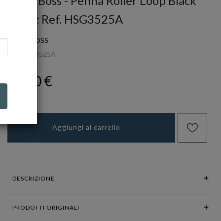
Hugo Boss - Penna Roller Loop Black
Iconic Ref. HSG3525A
HUGO BOSS
Ref.
HSG3525A
85,00 €
Aggiungi al carrello
DESCRIZIONE
PRODOTTI ORIGINALI