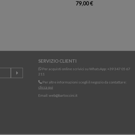
79,00 €
SERVIZIO CLIENTI
Per acquisti online scrivici su WhatsApp:
+39 347 05 67
211
Per altre informazioni scegli il negozio da contattare:
clicca qui
Email:
web@bartoccini.it