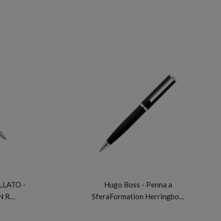
HUGO BOSS
LLATO -
Hugo Boss - Penna a
N R…
SferaFormation Herringbo…