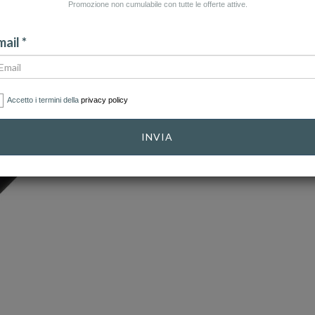
Promozione non cumulabile con tutte le offerte attive.
ail *
Accetto i termini della
privacy policy
INVIA