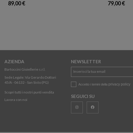
89,00 €
79,00 €
AZIENDA
NEWSLETTER
Bartoccini Gioiellerie s.r.l.
Sede Legale: Via Gerardo Dottori
45/A - 06132 - San Sisto (PG)
privacy policy
Accetto i temini della
Scopri tutti i nostri punti vendita
SEGUICI SU
Lavora con noi