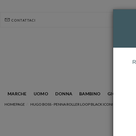
CONTATTACI
R
MARCHE
UOMO
DONNA
BAMBINO
GIOIELLERIA
HOMEPAGE
HUGO BOSS - PENNA ROLLER LOOP BLACK ICONIC REF. HSG35