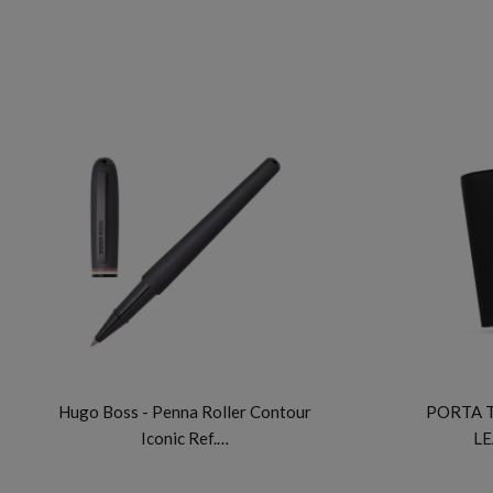
HUGO BOSS
Hugo Boss - Penna Roller Contour
PORTA T
Iconic Ref.…
L