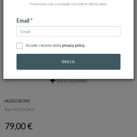
Promozione non cumulabile con tutte le offerte attive.
Email *
Accetto i termini della
privacy policy
INVIA
click to zoom
HUGO BOSS
Ref.
HSG3524A
79,00 €