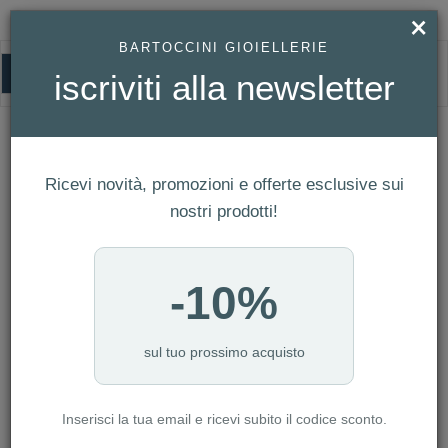
×
BARTOCCINI GIOIELLERIE
0
iscriviti alla newsletter
HOMEPAGE
HUGO BOSS - PENNA A SFERA LOOP ICONIC REF. HSG3524A
Hugo Boss - Penna a Sfera Loop Iconic
Ref. HSG3524A
Ricevi novità, promozioni e offerte esclusive sui
nostri prodotti!
-10%
sul tuo prossimo acquisto
Inserisci la tua email e ricevi subito il codice sconto.